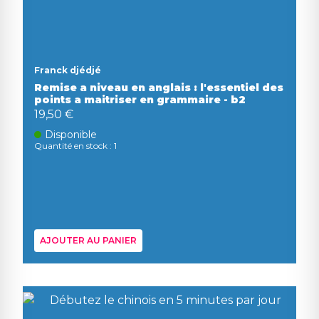
Franck djédjé
Remise a niveau en anglais : l'essentiel des
points a maitriser en grammaire - b2
19,50 €
Disponible
Quantité en stock : 1
AJOUTER AU PANIER