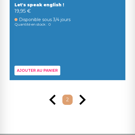
Let's speak english !
19,95 €
Disponible sous 3/4 jours
Quantité en stock : 0
AJOUTER AU PANIER
2