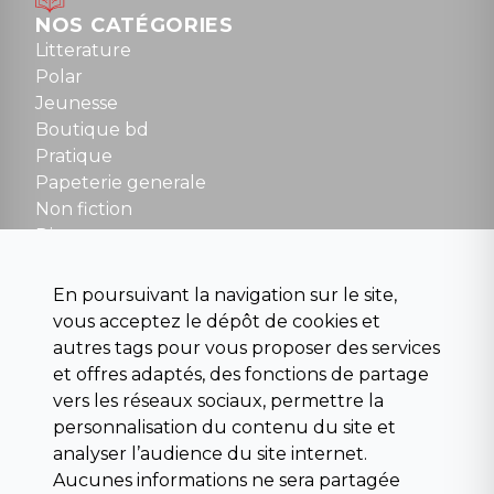
Dimanche : 10h30 à 12h30
NOS CATÉGORIES
Tel : 01 48 89 13 88
Litterature
Polar
Fermé le dimanche en Juillet et Août
Jeunesse
Boutique bd
NOUS CONTACTER
Pratique
contact@la-griffe-noire.com
Papeterie generale
Non fiction
Divers
Science fiction
Beaux livres et art
En poursuivant la navigation sur le site,
Para scolaire
vous acceptez le dépôt de cookies et
Histoire
autres tags pour vous proposer des services
Pochoteque
et offres adaptés, des fonctions de partage
Pleiade
vers les réseaux sociaux, permettre la
personnalisation du contenu du site et
analyser l’audience du site internet.
Aucunes informations ne sera partagée