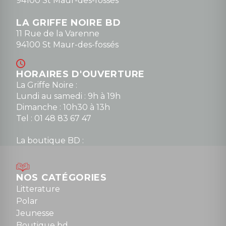
94100 St Maur-des-fossés
LA GRIFFE NOIRE BD
11 Rue de la Varenne
94100 St Maur-des-fossés
HORAIRES D'OUVERTURE
La Griffe Noire :
Lundi au samedi : 9h à 19h
Dimanche : 10h30 à 13h
Tel : 01 48 83 67 47
La boutique BD :
Lundi : 14h30 à 19h
Mardi au samedi : 10h à 13h / 14h à 19h
Dimanche : 10h30 à 12h30
NOS CATÉGORIES
Tel : 01 48 89 13 88
Litterature
Polar
Fermé le dimanche en Juillet et Août
Jeunesse
Boutique bd