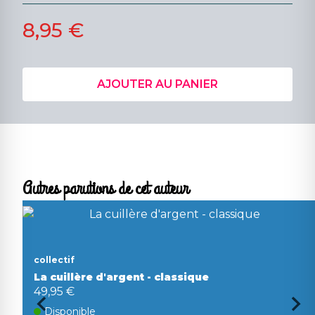
8,95 €
AJOUTER AU PANIER
Autres parutions de cet auteur
collectif
La cuillère d'argent - classique
49,95 €
Disponible