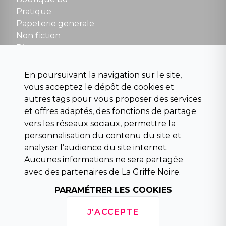
NOUS CONTACTER
Pratique
contact@la-griffe-noire.com
Papeterie generale
Non fiction
Divers
Science fiction
Beaux livres et art
En poursuivant la navigation sur le site,
Para scolaire
vous acceptez le dépôt de cookies et
Histoire
autres tags pour vous proposer des services
Pochoteque
et offres adaptés, des fonctions de partage
Pleiade
vers les réseaux sociaux, permettre la
personnalisation du contenu du site et
analyser l’audience du site internet.
Aucunes informations ne sera partagée
INFORMATIONS
avec des partenaires de La Griffe Noire.
Droit de rétractation
PARAMÉTRER LES COOKIES
Conditions générales de vente
Mentions légales
J'ACCEPTE
Horaires d'ouverture