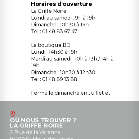
Horaires d'ouverture
La Griffe Noire :
Lundi au samedi : 9h à 19h
Dimanche : 10h30 à 13h
Tel : 01 48 83 67 47
La boutique BD :
Lundi : 14h30 à 19h
Mardi au samedi : 10h à 13h / 14h à
19h
Dimanche : 10h30 à 12h30
Tel : 01 48 89 13 88
Fermé le dimanche en Juillet et
Août
Contact
OÙ NOUS TROUVER ?
contact@la-griffe-noire.com
LA GRIFFE NOIRE
0148836747
2 Rue de la Varenne