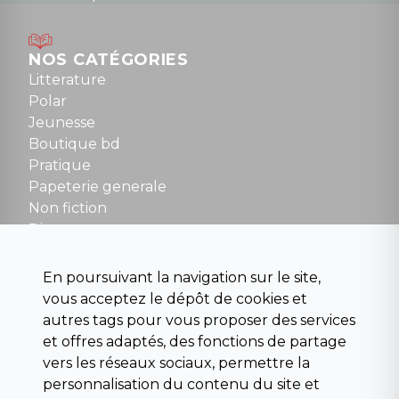
Lundi : 14h30 à 19h
Mardi au samedi : 10h à 13h / 14h à 19h
Dimanche : 10h30 à 12h30
NOS CATÉGORIES
Tel : 01 48 89 13 88
Litterature
Polar
Fermé le dimanche en Juillet et Août
Jeunesse
Boutique bd
NOUS CONTACTER
Pratique
contact@la-griffe-noire.com
Papeterie generale
Non fiction
Divers
Science fiction
Beaux livres et art
En poursuivant la navigation sur le site,
Para scolaire
vous acceptez le dépôt de cookies et
Histoire
autres tags pour vous proposer des services
Pochoteque
et offres adaptés, des fonctions de partage
Pleiade
vers les réseaux sociaux, permettre la
personnalisation du contenu du site et