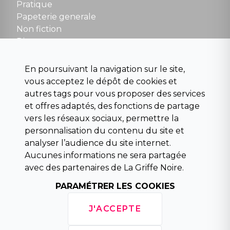
NOUS CONTACTER
Pratique
contact@la-griffe-noire.com
Papeterie generale
Non fiction
Divers
Science fiction
Beaux livres et art
En poursuivant la navigation sur le site,
Para scolaire
vous acceptez le dépôt de cookies et
Histoire
autres tags pour vous proposer des services
Pochoteque
et offres adaptés, des fonctions de partage
Pleiade
vers les réseaux sociaux, permettre la
personnalisation du contenu du site et
analyser l’audience du site internet.
Aucunes informations ne sera partagée
INFORMATIONS
avec des partenaires de La Griffe Noire.
Droit de rétractation
PARAMÉTRER LES COOKIES
Conditions générales de vente
Mentions légales
J'ACCEPTE
Horaires d'ouverture
La librairie