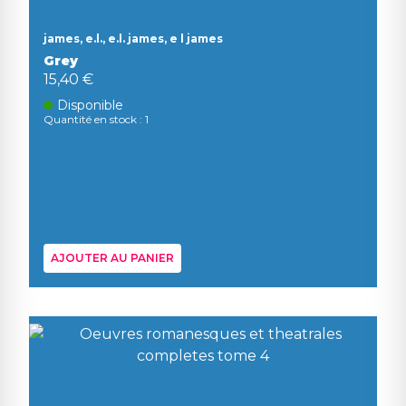
james, e.l., e.l. james, e l james
Grey
15,40 €
Disponible
Quantité en stock : 1
AJOUTER AU PANIER