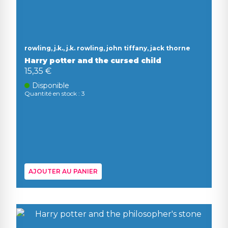
rowling, j.k., j.k. rowling, john tiffany, jack thorne
Harry potter and the cursed child
15,35 €
Disponible
Quantité en stock : 3
AJOUTER AU PANIER