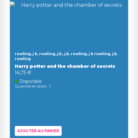
rowling, j k, rowling, j.k., j.k. rowling, j k rowling, j.k.
rowling
Harry potter and the chamber of secrets
14,75 €
Disponible
Quantité en stock : 1
AJOUTER AU PANIER