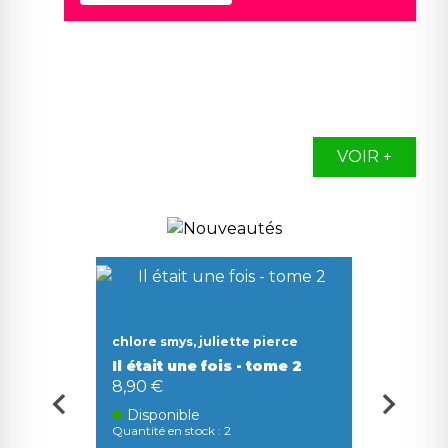
VOIR +
chlore smys, juliette pierce
Franço
p
Il était une fois - tome 2
Le cah
8,90 €
8,00 
rs
Disponible
Disp
Quantité en stock : 2
Quantité