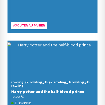
AJOUTER AU PANIER
rowling, j k, rowling, j.k., j.k. rowling, j k rowling, j.k.
rowling
Harry potter and the half-blood prince
15,35 €
Disponible