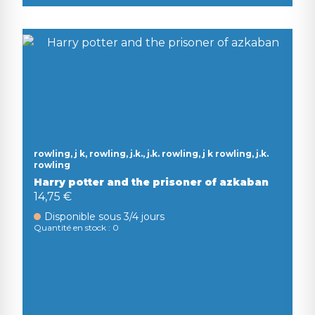
rowling, j k, rowling, j.k., j.k. rowling, j k rowling, j.k.
rowling
Harry potter and the prisoner of azkaban
14,75 €
Disponible sous 3/4 jours
Quantité en stock : 0