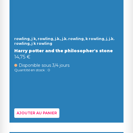
rowling, j k, rowling, j.k., j.k. rowling, k rowling, j, j.k.
rowling, j k rowling
Harry potter and the philosopher's stone
14,75 €
Disponible sous 3/4 jours
Quantité en stock : 0
AJOUTER AU PANIER