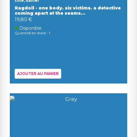
cole, daniel
Ragdoll - one body. six victims. a detective
coming apart at the seams...
19,80 €
Disponible
Quantité en stock : 1
AJOUTER AU PANIER