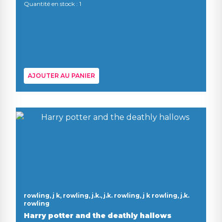
Quantité en stock : 1
AJOUTER AU PANIER
rowling, j k, rowling, j.k., j.k. rowling, j k rowling, j.k.
rowling
Harry potter and the deathly hallows