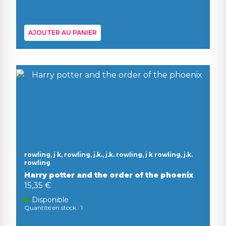
AJOUTER AU PANIER
rowling, j k, rowling, j.k., j.k. rowling, j k rowling, j.k.
rowling
Harry potter and the order of the phoenix
15,35 €
Disponible
Quantité en stock : 1