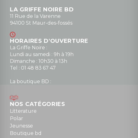
LA GRIFFE NOIRE BD
11 Rue de la Varenne
94100 St Maur-des-fossés
HORAIRES D'OUVERTURE
La Griffe Noire :
Lundi au samedi : 9h à 19h
Dimanche : 10h30 à 13h
Tel : 01 48 83 67 47
La boutique BD :
Lundi : 14h30 à 19h
Mardi au samedi : 10h à 13h / 14h à 19h
Dimanche : 10h30 à 12h30
NOS CATÉGORIES
Tel : 01 48 89 13 88
Litterature
Polar
Fermé le dimanche en Juillet et Août
Jeunesse
Boutique bd