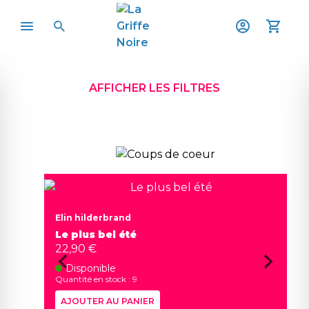
AFFICHER LES FILTRES
Elin hilderbrand
Le plus bel été
22,90 €
Disponible
Quantité en stock : 9
AJOUTER AU PANIER