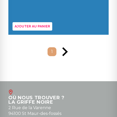
AJOUTER AU PANIER
1
OÙ NOUS TROUVER ?
LA GRIFFE NOIRE
2 Rue de la Varenne
94100 St Maur-des-fossés