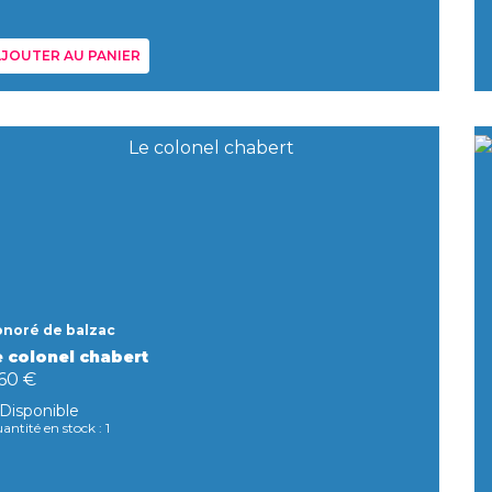
JOUTER AU PANIER
noré de balzac
e colonel chabert
,60 €
Disponible
antité en stock : 1