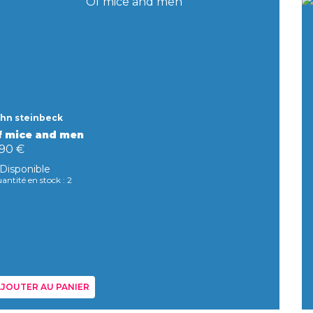
hn steinbeck
f mice and men
,90 €
Disponible
antité en stock : 2
JOUTER AU PANIER