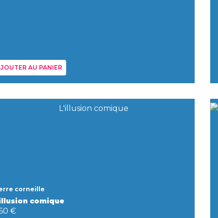
JOUTER AU PANIER
erre corneille
'illusion comique
,60 €