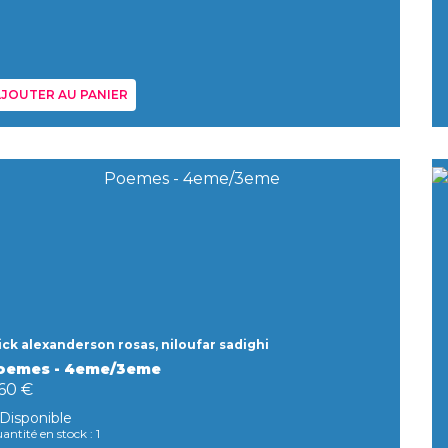
JOUTER AU PANIER
ick alexanderson rosas, niloufar sadighi
oemes - 4eme/3eme
,60 €
Disponible
antité en stock : 1