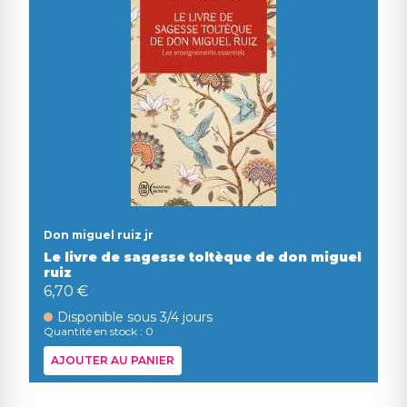
Don miguel ruiz jr
Le livre de sagesse toltèque de don miguel
ruiz
6,70 €
Disponible sous 3/4 jours
Quantité en stock : 0
AJOUTER AU PANIER