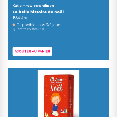
Katia mrowiec-philipon
La belle histoire de noël
10,90 €
Disponible sous 3/4 jours
Quantité en stock : 0
AJOUTER AU PANIER