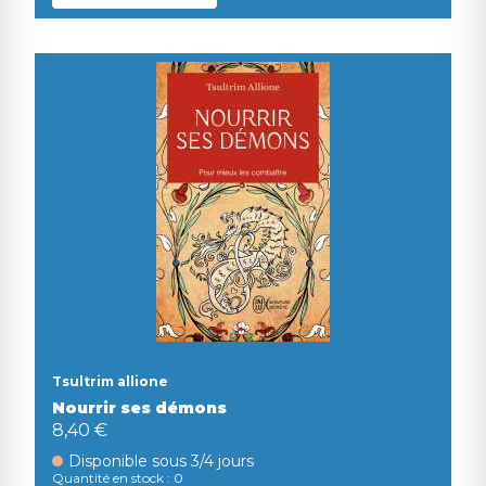
Tsultrim allione
Nourrir ses démons
8,40 €
Disponible sous 3/4 jours
Quantité en stock : 0