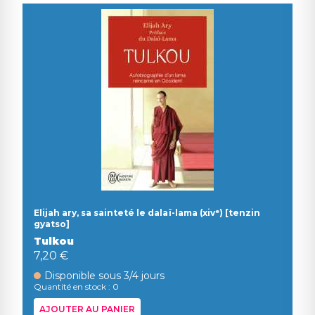
Elijah ary, sa sainteté le dalaï-lama (xivᵉ) [tenzin
gyatso]
Tulkou
7,20 €
Disponible sous 3/4 jours
Quantité en stock : 0
AJOUTER AU PANIER