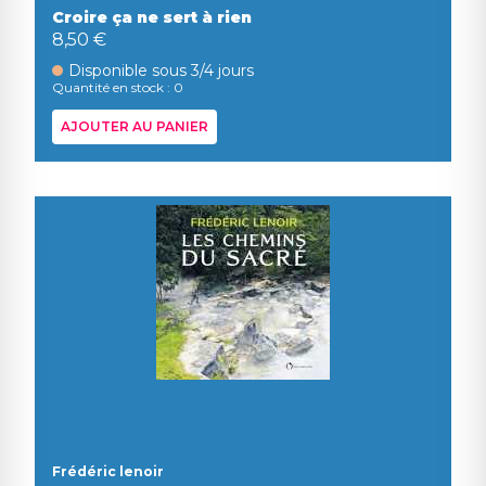
Croire ça ne sert à rien
8,50 €
Disponible sous 3/4 jours
Quantité en stock : 0
AJOUTER AU PANIER
Frédéric lenoir