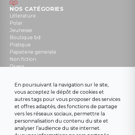
Mardi au samedi : 10h à 13h / 14h à 19h
Dimanche : 10h30 à 12h30
NOS CATÉGORIES
Tel : 01 48 89 13 88
Litterature
Polar
Fermé le dimanche en Juillet et Août
Jeunesse
Boutique bd
NOUS CONTACTER
Pratique
contact@la-griffe-noire.com
Papeterie generale
Non fiction
Divers
Science fiction
Beaux livres et art
En poursuivant la navigation sur le site,
Para scolaire
vous acceptez le dépôt de cookies et
Histoire
autres tags pour vous proposer des services
Pochoteque
et offres adaptés, des fonctions de partage
Pleiade
vers les réseaux sociaux, permettre la
personnalisation du contenu du site et
analyser l’audience du site internet.