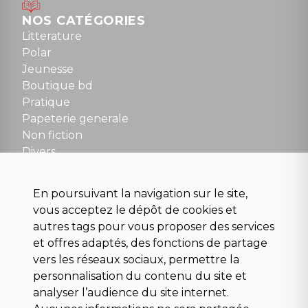
Mardi au samedi : 10h à 13h / 14h à 19h
Dimanche : 10h30 à 12h30
NOS CATÉGORIES
Tel : 01 48 89 13 88
Litterature
Polar
Fermé le dimanche en Juillet et Août
Jeunesse
Boutique bd
NOUS CONTACTER
Pratique
contact@la-griffe-noire.com
Papeterie generale
Non fiction
Divers
Science fiction
Beaux livres et art
En poursuivant la navigation sur le site,
Para scolaire
vous acceptez le dépôt de cookies et
Histoire
autres tags pour vous proposer des services
Pochoteque
et offres adaptés, des fonctions de partage
Pleiade
vers les réseaux sociaux, permettre la
personnalisation du contenu du site et
analyser l’audience du site internet.