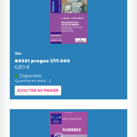
Xxx
86301 prague 1/17.000
6,80 €
Disponible
Quantité en stock : 2
AJOUTER AU PANIER