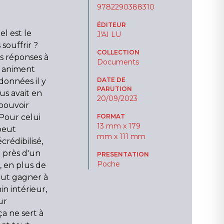
9782290388310
ÉDITEUR
l est le
J'AI LU
souffrir ?
COLLECTION
s réponses à
Documents
s animent
DATE DE
données il y
PARUTION
us avait en
20/09/2023
 pouvoir
 Pour celui
FORMAT
13 mm x 179
 peut
mm x 111 mm
crédibilisé,
 près d'un
PRESENTATION
Poche
t, en plus de
tout gagner à
in intérieur,
ur
a ne sert à