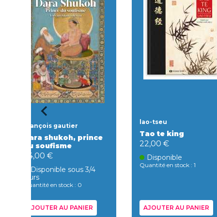
lao-tseu
François gautier
Tao te king
Dara shukoh, prince
22,00 €
du soufisme
24,00 €
Disponible
Quantité en stock : 1
Disponible sous 3/4
jours
Quantité en stock : 0
AJOUTER AU PANIER
AJOUTER AU PANIER