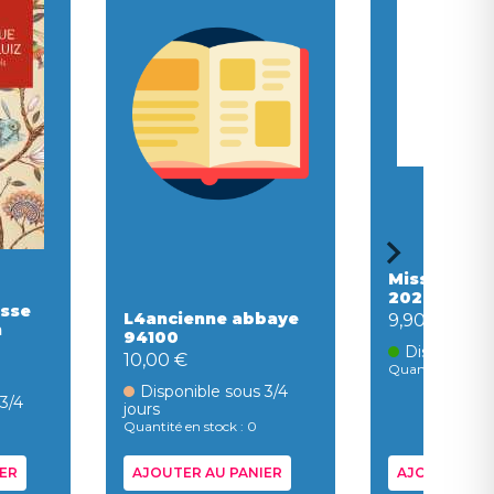
Missel du 
2027
esse
L4ancienne abbaye
9,90 €
n
94100
Disponible
10,00 €
Quantité en stock
Disponible sous 3/4
 3/4
jours
Quantité en stock : 0
ER
AJOUTER AU PANIER
AJOUTER AU 