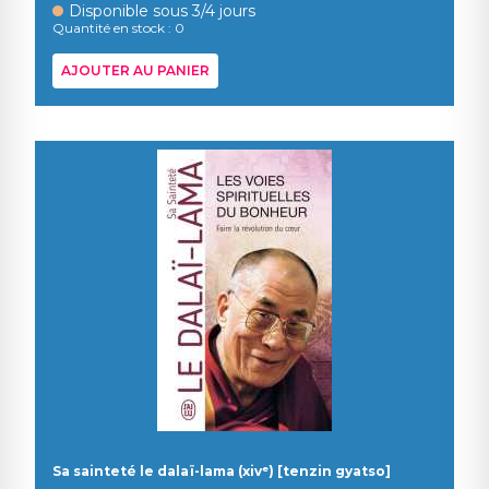
Disponible sous 3/4 jours
Quantité en stock : 0
AJOUTER AU PANIER
Sa sainteté le dalaï-lama (xivᵉ) [tenzin gyatso]