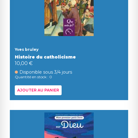
Yves bruley
Histoire du catholicisme
10,00 €
Disponible sous 3/4 jours
Quantité en stock : 0
AJOUTER AU PANIER