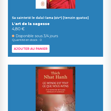
Sa sainteté le dalaï-lama (xivᵉ) [tenzin gyatso]
L'art de la sagesse
4,80 €
Disponible sous 3/4 jours
Quantité en stock : 0
AJOUTER AU PANIER