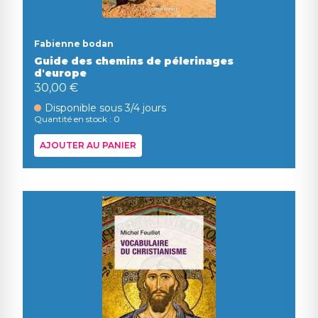
Fabienne bodan
Guide des chemins de pélerinages
d'europe
30,00 €
Disponible sous 3/4 jours
Quantité en stock : 0
AJOUTER AU PANIER