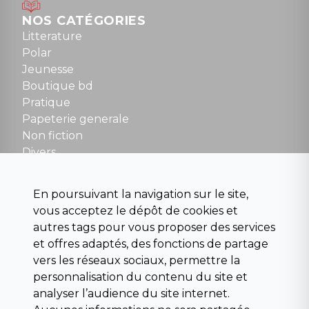
Mardi au samedi : 10h à 13h / 14h à 19h
Dimanche : 10h30 à 12h30
NOS CATÉGORIES
Tel : 01 48 89 13 88
Litterature
Polar
Fermé le dimanche en Juillet et Août
Jeunesse
Boutique bd
NOUS CONTACTER
Pratique
contact@la-griffe-noire.com
Papeterie generale
Non fiction
Divers
Science fiction
Beaux livres et art
En poursuivant la navigation sur le site,
Para scolaire
vous acceptez le dépôt de cookies et
Histoire
autres tags pour vous proposer des services
Pochoteque
et offres adaptés, des fonctions de partage
Pleiade
vers les réseaux sociaux, permettre la
personnalisation du contenu du site et
analyser l’audience du site internet.