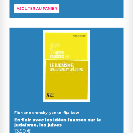
AJOUTER AU PANIER
Floriane chinsky, yankel fijalkow
En finir avec les idées fausses sur le
judaïsme, les juives
13,50 €