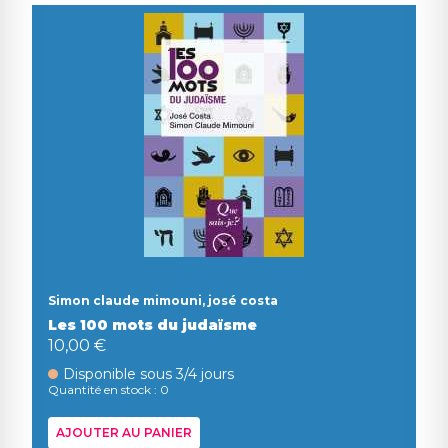
Simon claude mimouni, josé costa
Les 100 mots du judaïsme
10,00 €
Disponible sous 3/4 jours
Quantité en stock : 0
AJOUTER AU PANIER