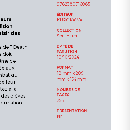
9782380716085
ÉDITEUR
heurs
KUROKAWA
ition
COLLECTION
aisir des
Soul eater
DATE DE
e de " Death
PARUTION
 doit
10/10/2024
 âme de
iée aux
FORMAT
18 mm x 209
ombat qui
mm x 154 mm
de leur
tez à la
NOMBRE DE
PAGES
 des élèves
256
 formation
PRESENTATION
Nr