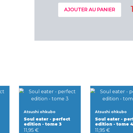
AJOUTER AU PANIER
Atsushi ohkubo
Atsushi ohkubo
Soul eater - perfect
Soul eater - per
edition - tome 3
edition - tome 
11,95 €
11,95 €