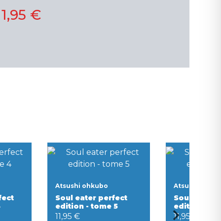
11,95 €
Atsushi ohkubo
Atsushi ohku
fect
Soul eater perfect
Soul eater 
4
edition - tome 5
edition - t
11,95 €
11,95 €