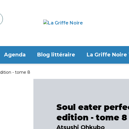
Agenda
Blog littéraire
La Griffe Noire
edition - tome 8
Soul eater perfe
edition - tome 8
Atsushi Ohkubo