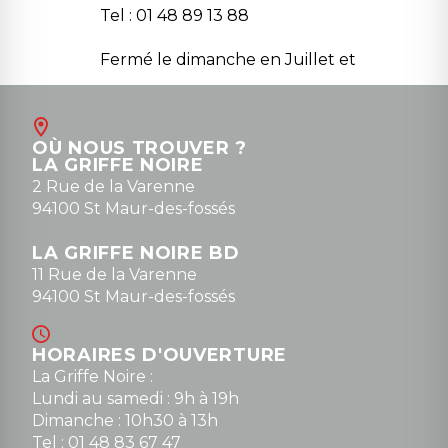
Tel : 01 48 89 13 88
Fermé le dimanche en Juillet et
Août
Contact
OÙ NOUS TROUVER ?
contact@la-griffe-noire.com
LA GRIFFE NOIRE
0148836747
2 Rue de la Varenne
94100 St Maur-des-fossés
LA GRIFFE NOIRE BD
11 Rue de la Varenne
94100 St Maur-des-fossés
HORAIRES D'OUVERTURE
La Griffe Noire :
Lundi au samedi : 9h à 19h
Dimanche : 10h30 à 13h
Tel : 01 48 83 67 47