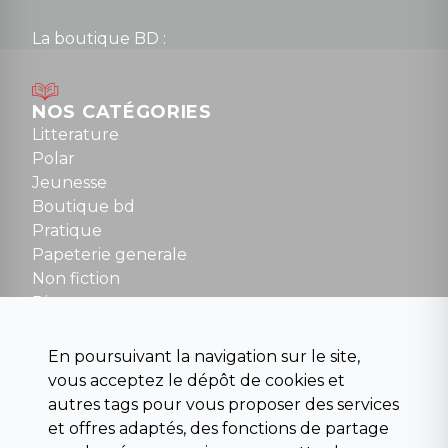
La boutique BD :
Lundi : 14h30 à 19h
Mardi au samedi : 10h à 13h / 14h à 19h
Dimanche : 10h30 à 12h30
NOS CATÉGORIES
Tel : 01 48 89 13 88
Litterature
Polar
Fermé le dimanche en Juillet et Août
Jeunesse
Boutique bd
NOUS CONTACTER
Pratique
contact@la-griffe-noire.com
Papeterie generale
Non fiction
Divers
Science fiction
Beaux livres et art
En poursuivant la navigation sur le site,
Para scolaire
vous acceptez le dépôt de cookies et
Histoire
autres tags pour vous proposer des services
Pochoteque
et offres adaptés, des fonctions de partage
Pleiade