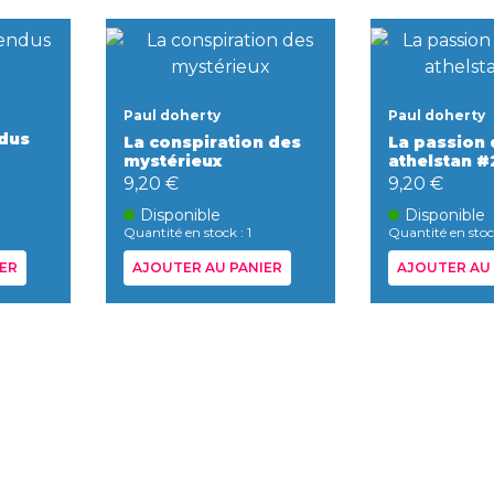
Paul doherty
Paul doherty
ndus
La conspiration des
La passion 
mystérieux
athelstan #
9,20 €
9,20 €
Disponible
Disponible
Quantité en stock : 1
Quantité en stock
ER
AJOUTER AU PANIER
AJOUTER AU 