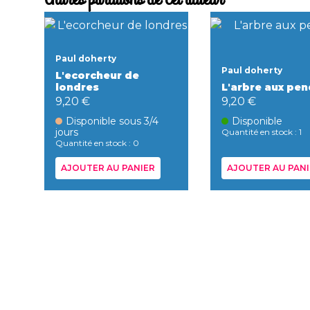
Paul doherty
Paul doherty
L'ecorcheur de
L'arbre aux pe
londres
9,20 €
9,20 €
Disponible
Disponible sous 3/4
jours
Quantité en stock : 1
Quantité en stock : 0
AJOUTER AU PANIER
AJOUTER AU PANI