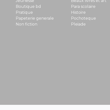
Jeunesse
Beaux livres et art
Boutique bd
Para scolaire
Pratique
Histoire
Papeterie generale
Pochoteque
Non fiction
Pleiade