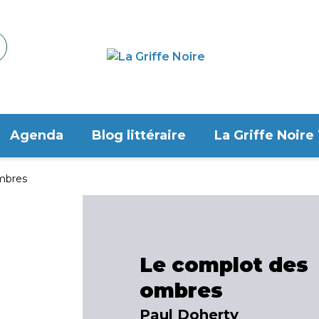
Agenda
Blog littéraire
La Griffe Noire
mbres
Le complot des
ombres
Paul Doherty