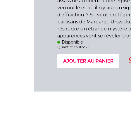
assassiné au coeur d'une église
verrouillé et où il n'y aucun sig
d'effraction. ? S'il veut protéger
partisans de Margaret, Urswicke
résoudre un étrange mystère o
apparences vont se révéler tr
Disponible
Quantité en stock : 1
AJOUTER AU PANIER