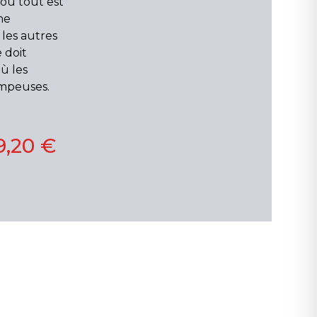
 où tout est
ne
 les autres
 doit
ù les
ompeuses.
9,20 €