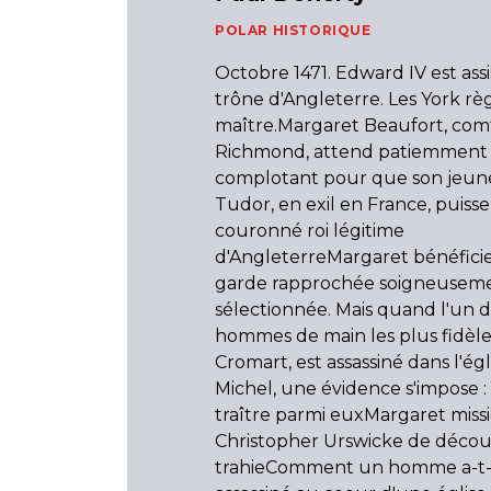
POLAR HISTORIQUE
Octobre 1471. Edward IV est assi
trône d'Angleterre. Les York r
maître.Margaret Beaufort, com
Richmond, attend patiemment 
complotant pour que son jeune 
Tudor, en exil en France, puisse
couronné roi légitime
d'AngleterreMargaret bénéfici
garde rapprochée soigneusem
sélectionnée. Mais quand l'un d
hommes de main les plus fidèle
Cromart, est assassiné dans l'égl
Michel, une évidence s'impose : i
traître parmi euxMargaret miss
Christopher Urswicke de découvr
trahieComment un homme a-t-i