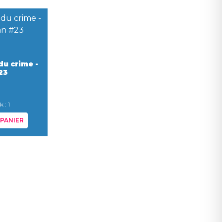
du crime -
23
 : 1
PANIER