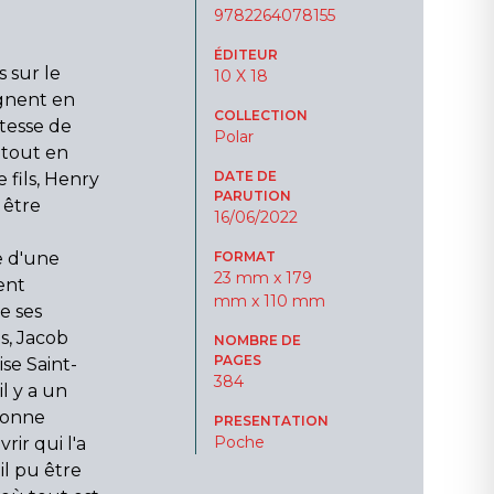
9782264078155
ÉDITEUR
s sur le
10 X 18
ègnent en
COLLECTION
tesse de
Polar
tout en
DATE DE
fils, Henry
PARUTION
 être
16/06/2022
e d'une
FORMAT
23 mm x 179
ent
mm x 110 mm
e ses
s, Jacob
NOMBRE DE
PAGES
ise Saint-
384
l y a un
ionne
PRESENTATION
Poche
ir qui l'a
l pu être