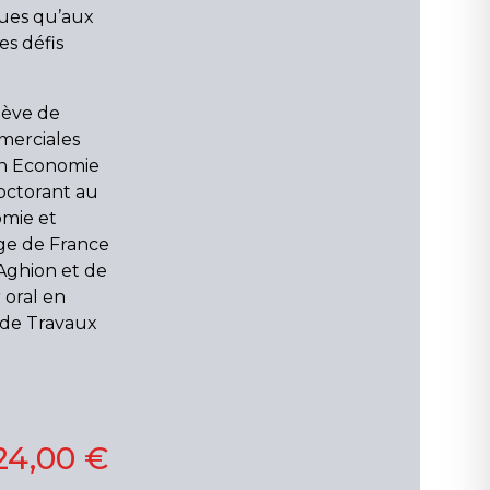
ques qu’aux
es défis
lève de
merciales
 en Economie
doctorant au
mie et
ège de France
 Aghion et de
 oral en
 de Travaux
.
24,00 €