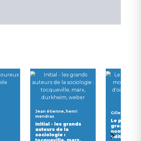
Jean étienne, henri
Gilles guiller
mendras
Le petit liv
Initial - les grands
gros mots e
auteurs de la
noms d'oise
sociologie :
edition)
tocqueville, marx,