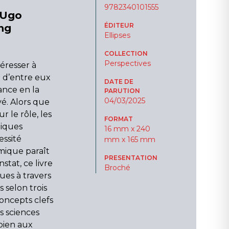
9782340101555
 Ugo
ÉDITEUR
ing
Ellipses
COLLECTION
Perspectives
téresser à
% d’entre eux
DATE DE
ance en la
PARUTION
04/03/2025
vé. Alors que
 le rôle, les
FORMAT
tiques
16 mm x 240
essité
mm x 165 mm
mique paraît
PRESENTATION
stat, ce livre
Broché
ues à travers
 selon trois
concepts clefs
s sciences
 bien aux