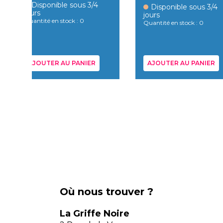
Disponible sous 3/4
Disponible sous 3/4
jours
jours
Quantité en stock : 0
Quantité en stock : 0
AJOUTER AU PANIER
AJOUTER AU PANIER
Où nous trouver ?
La Griffe Noire