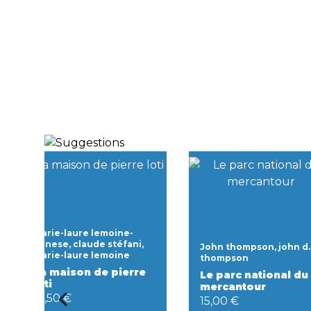
Marie-laure lemoine-
danese, claude stéfani,
John thompson, john d.
marie-laure lemoine
thompson
La maison de pierre
Le parc national du
loti
mercantour
14,50 €
15,00 €