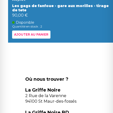
Les gags de fanfoue - gare aux morilles - tirage
de tete
90,00 €
Disponible
Quantité en stock : 2
AJOUTER AU PANIER
Où nous trouver ?
La Griffe Noire
2 Rue de la Varenne
94100 St Maur-des-fossés
La Griffe Noire BD