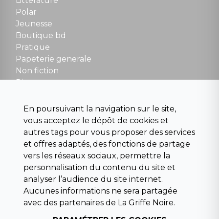
Litterature
Polar
Fermé le dimanche en Juillet et Août
Jeunesse
Boutique bd
NOUS CONTACTER
Pratique
contact@la-griffe-noire.com
Papeterie generale
Non fiction
Divers
Science fiction
Beaux livres et art
En poursuivant la navigation sur le site,
Para scolaire
vous acceptez le dépôt de cookies et
Histoire
autres tags pour vous proposer des services
Pochoteque
et offres adaptés, des fonctions de partage
Pleiade
vers les réseaux sociaux, permettre la
personnalisation du contenu du site et
analyser l’audience du site internet.
Aucunes informations ne sera partagée
INFORMATIONS
avec des partenaires de La Griffe Noire.
Droit de rétractation