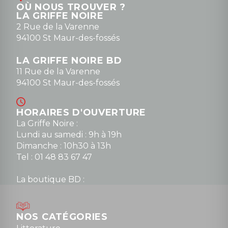
OÙ NOUS TROUVER ?
contact@la-griffe-noire.com
LA GRIFFE NOIRE
0148836747
2 Rue de la Varenne
94100 St Maur-des-fossés
LA GRIFFE NOIRE BD
11 Rue de la Varenne
94100 St Maur-des-fossés
HORAIRES D'OUVERTURE
La Griffe Noire :
Lundi au samedi : 9h à 19h
Dimanche : 10h30 à 13h
Tel : 01 48 83 67 47
La boutique BD :
Lundi : 14h30 à 19h
Mardi au samedi : 10h à 13h / 14h à 19h
Dimanche : 10h30 à 12h30
NOS CATÉGORIES
Tel : 01 48 89 13 88