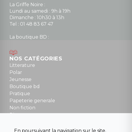
La Griffe Noire :
Lundi au samedi : 9h à 19h
Dimanche : 10h30 à 13h
Tel : 01 48 83 67 47
La boutique BD :
Lundi : 14h30 à 19h
Mardi au samedi : 10h à 13h / 14h à 19h
Dimanche : 10h30 à 12h30
NOS CATÉGORIES
Tel : 01 48 89 13 88
Litterature
Polar
Fermé le dimanche en Juillet et Août
Jeunesse
Boutique bd
NOUS CONTACTER
Pratique
contact@la-griffe-noire.com
Papeterie generale
Non fiction
Divers
Science fiction
Beaux livres et art
En poursuivant la navigation sur le site,