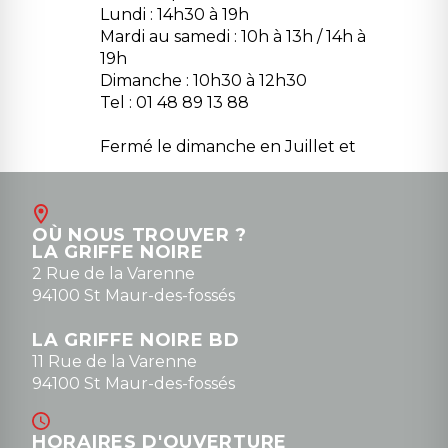
Lundi : 14h30 à 19h
Mardi au samedi : 10h à 13h / 14h à
19h
Dimanche : 10h30 à 12h30
Tel : 01 48 89 13 88
Fermé le dimanche en Juillet et
Août
Contact
OÙ NOUS TROUVER ?
contact@la-griffe-noire.com
LA GRIFFE NOIRE
0148836747
2 Rue de la Varenne
94100 St Maur-des-fossés
LA GRIFFE NOIRE BD
11 Rue de la Varenne
94100 St Maur-des-fossés
HORAIRES D'OUVERTURE