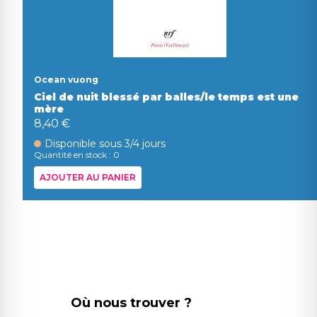
Ocean vuong
Ciel de nuit blessé par balles/le temps est une
mère
8,40 €
Disponible sous 3/4 jours
Quantité en stock : 0
AJOUTER AU PANIER
Où nous trouver ?