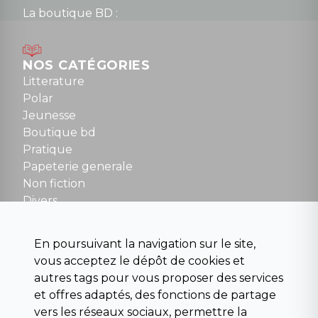
La boutique BD :
Lundi : 14h30 à 19h
Mardi au samedi : 10h à 13h / 14h à 19h
Dimanche : 10h30 à 12h30
NOS CATÉGORIES
Tel : 01 48 89 13 88
Litterature
Polar
Fermé le dimanche en Juillet et Août
Jeunesse
Boutique bd
NOUS CONTACTER
Pratique
contact@la-griffe-noire.com
Papeterie generale
Non fiction
Divers
Science fiction
Beaux livres et art
En poursuivant la navigation sur le site,
Para scolaire
vous acceptez le dépôt de cookies et
Histoire
autres tags pour vous proposer des services
Pochoteque
et offres adaptés, des fonctions de partage
Pleiade
vers les réseaux sociaux, permettre la