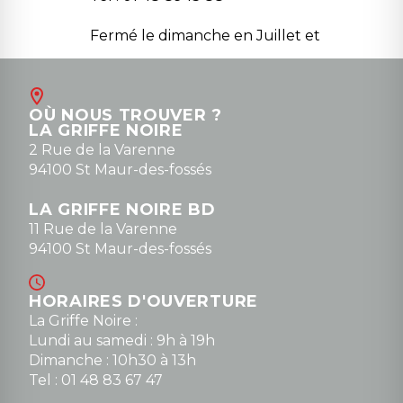
Fermé le dimanche en Juillet et
Août
Contact
OÙ NOUS TROUVER ?
contact@la-griffe-noire.com
LA GRIFFE NOIRE
0148836747
2 Rue de la Varenne
94100 St Maur-des-fossés
LA GRIFFE NOIRE BD
11 Rue de la Varenne
94100 St Maur-des-fossés
HORAIRES D'OUVERTURE
La Griffe Noire :
Lundi au samedi : 9h à 19h
Dimanche : 10h30 à 13h
Tel : 01 48 83 67 47