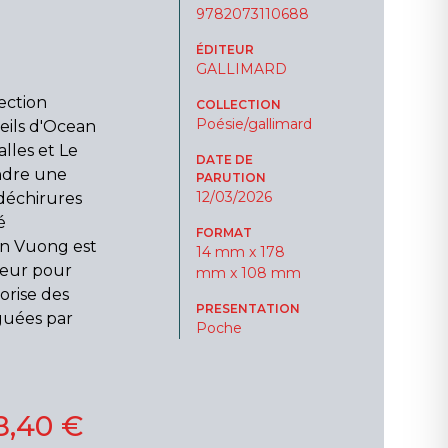
9782073110688
ÉDITEUR
GALLIMARD
ection
COLLECTION
Poésie/gallimard
eils d'Ocean
lles et Le
DATE DE
ndre une
PARUTION
12/03/2026
 déchirures
é
FORMAT
an Vuong est
14 mm x 178
leur pour
mm x 108 mm
torise des
PRESENTATION
guées par
Poche
8,40 €