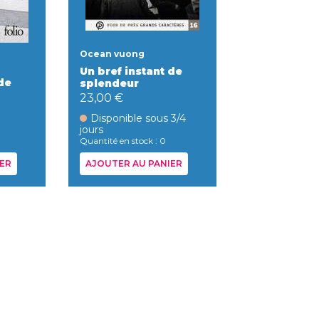
Ocean vuong
Un bref instant de
de
splendeur
23,00 €
Disponible sous 3/4
jours
Quantité en stock : 0
ER
AJOUTER AU PANIER