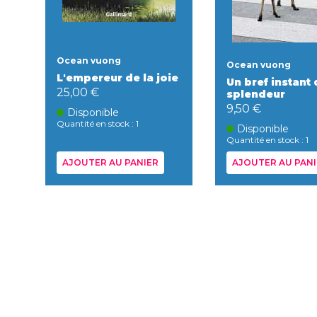
Ocean vuong
Ocean vuong
L'empereur de la joie
Un bref instant 
25,00 €
splendeur
9,50 €
Disponible
Quantité en stock : 1
Disponible
Quantité en stock : 1
AJOUTER AU PANIER
AJOUTER AU PANI