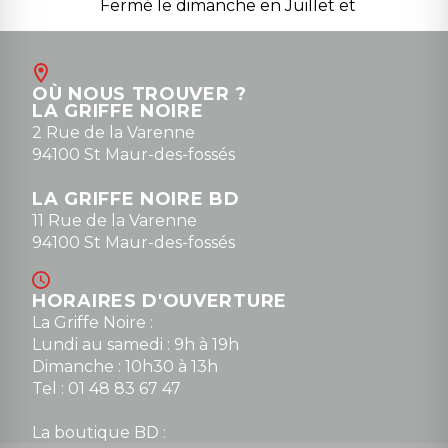
Fermé le dimanche en Juillet et
Août
Contact
OÙ NOUS TROUVER ?
contact@la-griffe-noire.com
LA GRIFFE NOIRE
0148836747
2 Rue de la Varenne
94100 St Maur-des-fossés
LA GRIFFE NOIRE BD
11 Rue de la Varenne
94100 St Maur-des-fossés
HORAIRES D'OUVERTURE
La Griffe Noire :
Lundi au samedi : 9h à 19h
Dimanche : 10h30 à 13h
Tel : 01 48 83 67 47
La boutique BD :