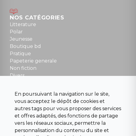
Lundi : 14h30 à 19h
Mardi au samedi : 10h à 13h / 14h à 19h
Dimanche : 10h30 à 12h30
NOS CATÉGORIES
Tel : 01 48 89 13 88
Litterature
Polar
Fermé le dimanche en Juillet et Août
Jeunesse
Boutique bd
NOUS CONTACTER
Pratique
contact@la-griffe-noire.com
Papeterie generale
Non fiction
Divers
Science fiction
Beaux livres et art
En poursuivant la navigation sur le site,
Para scolaire
vous acceptez le dépôt de cookies et
Histoire
autres tags pour vous proposer des services
Pochoteque
et offres adaptés, des fonctions de partage
Pleiade
vers les réseaux sociaux, permettre la
personnalisation du contenu du site et