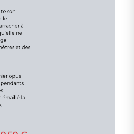
ute son
e le
'arracher à
qu'elle ne
age
mètres et des
mier opus
dépendants
es
émaillé la
.