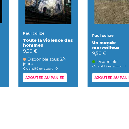
Paul colize
Paul colize
Toute la violence des
Un monde
hommes
merveilleux
9,50 €
9,50 €
Disponible sous 3/4
Disponible
jours
Quantité en stock : 1
Quantité en stock : 0
AJOUTER AU PANIER
AJOUTER AU PANI