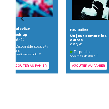
Paul colize
Paul colize
Back up
Un jour comme les
9,50 €
autres
9,50 €
Disponible sous 3/4
jours
Disponible
Quantité en stock : 0
Quantité en stock : 1
AJOUTER AU PANIER
AJOUTER AU PANIER