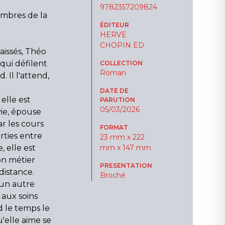
9782357209824
ombres de la
ÉDITEUR
HERVE
CHOPIN ED
baissés, Théo
 qui défilent
COLLECTION
Roman
. Il l'attend,
DATE DE
 elle est
PARUTION
05/03/2026
vie, épouse
r les cours
FORMAT
rties entre
23 mm x 222
, elle est
mm x 147 mm
on métier
PRESENTATION
 distance.
Broché
 un autre
 aux soins
d le temps le
'elle aime se