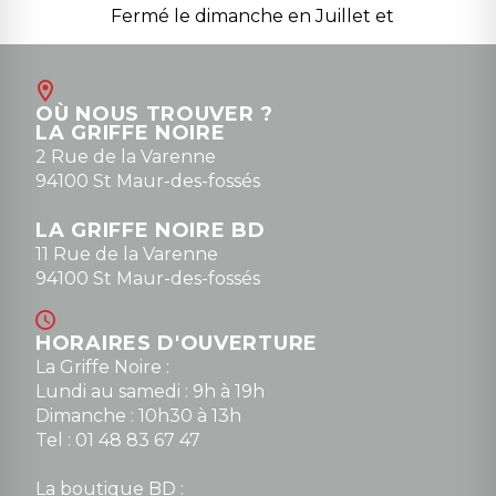
Fermé le dimanche en Juillet et
Août
Contact
OÙ NOUS TROUVER ?
contact@la-griffe-noire.com
LA GRIFFE NOIRE
0148836747
2 Rue de la Varenne
94100 St Maur-des-fossés
LA GRIFFE NOIRE BD
11 Rue de la Varenne
94100 St Maur-des-fossés
HORAIRES D'OUVERTURE
La Griffe Noire :
Lundi au samedi : 9h à 19h
Dimanche : 10h30 à 13h
Tel : 01 48 83 67 47
La boutique BD :