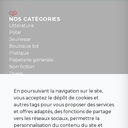
Lundi : 14h30 à 19h
Mardi au samedi : 10h à 13h / 14h à 19h
Dimanche : 10h30 à 12h30
NOS CATÉGORIES
Tel : 01 48 89 13 88
Litterature
Polar
Fermé le dimanche en Juillet et Août
Jeunesse
Boutique bd
NOUS CONTACTER
Pratique
contact@la-griffe-noire.com
Papeterie generale
Non fiction
Divers
Science fiction
Beaux livres et art
En poursuivant la navigation sur le site,
Para scolaire
vous acceptez le dépôt de cookies et
Histoire
autres tags pour vous proposer des services
Pochoteque
et offres adaptés, des fonctions de partage
Pleiade
vers les réseaux sociaux, permettre la
personnalisation du contenu du site et