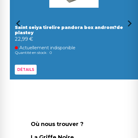
Saint seiya tirelire pandora box androm?de
plastoy
22,99 €
Actuellement indisponible
Quantité en stock : 0
DÉTAILS
Où nous trouver ?
La Griffe Noire