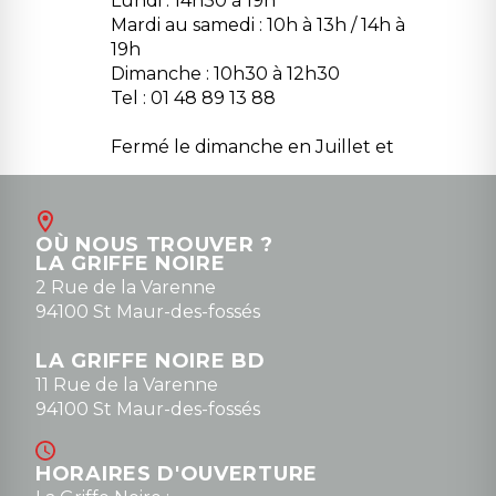
Lundi : 14h30 à 19h
Mardi au samedi : 10h à 13h / 14h à
19h
Dimanche : 10h30 à 12h30
Tel : 01 48 89 13 88
Fermé le dimanche en Juillet et
Août
Contact
OÙ NOUS TROUVER ?
contact@la-griffe-noire.com
LA GRIFFE NOIRE
0148836747
2 Rue de la Varenne
94100 St Maur-des-fossés
LA GRIFFE NOIRE BD
11 Rue de la Varenne
94100 St Maur-des-fossés
HORAIRES D'OUVERTURE