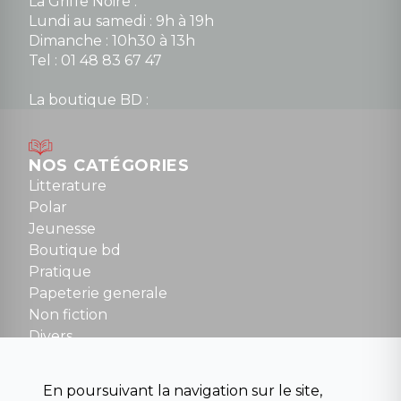
La Griffe Noire :
Lundi au samedi : 9h à 19h
Dimanche : 10h30 à 13h
Tel : 01 48 83 67 47
La boutique BD :
Lundi : 14h30 à 19h
Mardi au samedi : 10h à 13h / 14h à 19h
Dimanche : 10h30 à 12h30
NOS CATÉGORIES
Tel : 01 48 89 13 88
Litterature
Polar
Fermé le dimanche en Juillet et Août
Jeunesse
Boutique bd
NOUS CONTACTER
Pratique
contact@la-griffe-noire.com
Papeterie generale
Non fiction
Divers
Science fiction
Beaux livres et art
En poursuivant la navigation sur le site,
Para scolaire