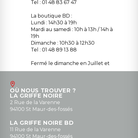
Tel : 01 48 83 67 47
La boutique BD :
Lundi : 14h30 à 19h
Mardi au samedi : 10h à 13h / 14h à
19h
Dimanche : 10h30 à 12h30
Tel : 01 48 89 13 88
Fermé le dimanche en Juillet et
Août
Contact
OÙ NOUS TROUVER ?
contact@la-griffe-noire.com
LA GRIFFE NOIRE
0148836747
2 Rue de la Varenne
94100 St Maur-des-fossés
LA GRIFFE NOIRE BD
11 Rue de la Varenne
94100 St Maur-des-fossés