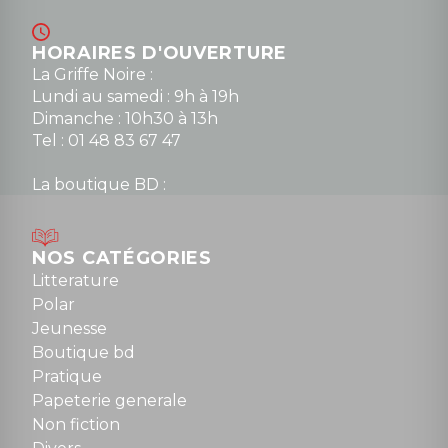
HORAIRES D'OUVERTURE
La Griffe Noire :
Lundi au samedi : 9h à 19h
Dimanche : 10h30 à 13h
Tel : 01 48 83 67 47
La boutique BD :
Lundi : 14h30 à 19h
Mardi au samedi : 10h à 13h / 14h à 19h
Dimanche : 10h30 à 12h30
NOS CATÉGORIES
Tel : 01 48 89 13 88
Litterature
Polar
Fermé le dimanche en Juillet et Août
Jeunesse
Boutique bd
NOUS CONTACTER
Pratique
contact@la-griffe-noire.com
Papeterie generale
Non fiction