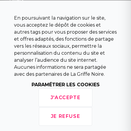
Divers
Science fiction
Beaux livres et art
En poursuivant la navigation sur le site,
Para scolaire
vous acceptez le dépôt de cookies et
Histoire
autres tags pour vous proposer des services
Pochoteque
et offres adaptés, des fonctions de partage
Pleiade
vers les réseaux sociaux, permettre la
personnalisation du contenu du site et
analyser l’audience du site internet.
Aucunes informations ne sera partagée
INFORMATIONS
avec des partenaires de La Griffe Noire.
Droit de rétractation
Conditions générales de vente
PARAMÉTRER LES COOKIES
Mentions légales
Horaires d'ouverture
J'ACCEPTE
La librairie
Politique de confidentialité
JE REFUSE
Copyright © 2026 La Griffe Noire, tous droits