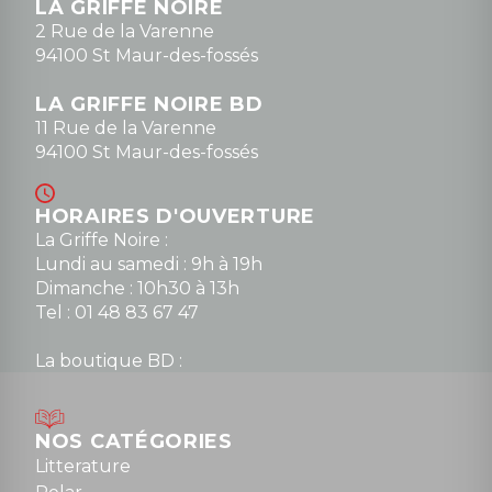
LA GRIFFE NOIRE
0148836747
2 Rue de la Varenne
94100 St Maur-des-fossés
LA GRIFFE NOIRE BD
11 Rue de la Varenne
94100 St Maur-des-fossés
HORAIRES D'OUVERTURE
La Griffe Noire :
Lundi au samedi : 9h à 19h
Dimanche : 10h30 à 13h
Tel : 01 48 83 67 47
La boutique BD :
Lundi : 14h30 à 19h
Mardi au samedi : 10h à 13h / 14h à 19h
Dimanche : 10h30 à 12h30
NOS CATÉGORIES
Tel : 01 48 89 13 88
Litterature