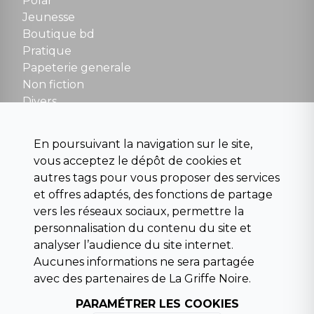
Polar
Fermé le dimanche en Juillet et Août
Jeunesse
Boutique bd
NOUS CONTACTER
Pratique
contact@la-griffe-noire.com
Papeterie generale
Non fiction
Divers
Science fiction
Beaux livres et art
En poursuivant la navigation sur le site,
Para scolaire
vous acceptez le dépôt de cookies et
Histoire
autres tags pour vous proposer des services
Pochoteque
et offres adaptés, des fonctions de partage
Pleiade
vers les réseaux sociaux, permettre la
personnalisation du contenu du site et
analyser l’audience du site internet.
Aucunes informations ne sera partagée
INFORMATIONS
avec des partenaires de La Griffe Noire.
Droit de rétractation
Conditions générales de vente
PARAMÉTRER LES COOKIES