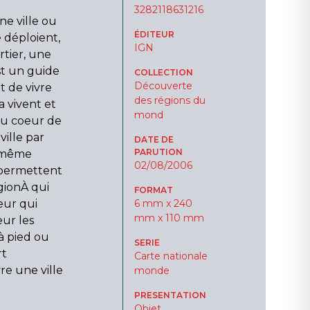
3282118631216
ne ville ou
ÉDITEUR
e déploient,
IGN
rtier, une
st un guide
COLLECTION
Découverte
 de vivre
des régions du
a vivent et
mond
 au coeur de
ville par
DATE DE
PARUTION
e même
02/08/2006
s permettent
gionÀ qui
FORMAT
eur qui
6 mm x 240
mm x 110 mm
ur les
 à pied ou
SERIE
rt
Carte nationale
re une ville
monde
PRESENTATION
Objet