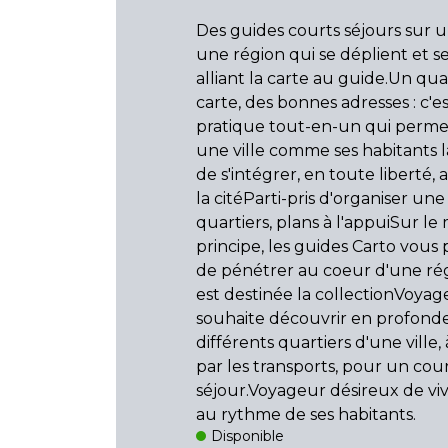
Des guides courts séjours sur u
une région qui se déplient et s
alliant la carte au guide.Un qua
carte, des bonnes adresses : c'e
pratique tout-en-un qui permet
une ville comme ses habitants l
de s'intégrer, en toute liberté,
la citéParti-pris d'organiser une 
quartiers, plans à l'appuiSur l
principe, les guides Carto vou
de pénétrer au coeur d'une ré
est destinée la collectionVoyag
souhaite découvrir en profonde
différents quartiers d'une ville,
par les transports, pour un cou
séjour.Voyageur désireux de viv
au rythme de ses habitants.
Disponible