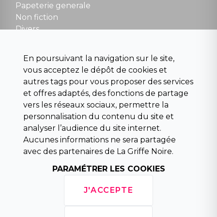
contact@la-griffe-noire.com
Papeterie generale
Non fiction
Divers
Science fiction
Beaux livres et art
En poursuivant la navigation sur le site,
Para scolaire
vous acceptez le dépôt de cookies et
Histoire
autres tags pour vous proposer des services
Pochoteque
et offres adaptés, des fonctions de partage
Pleiade
vers les réseaux sociaux, permettre la
personnalisation du contenu du site et
analyser l’audience du site internet.
Aucunes informations ne sera partagée
INFORMATIONS
avec des partenaires de La Griffe Noire.
Droit de rétractation
Conditions générales de vente
PARAMÉTRER LES COOKIES
Mentions légales
Horaires d'ouverture
J'ACCEPTE
La librairie
Politique de confidentialité