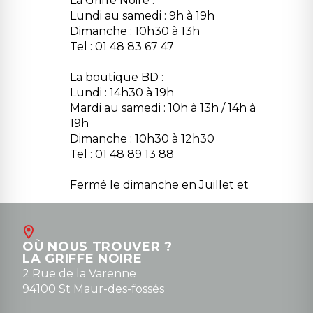
La Griffe Noire :
Lundi au samedi : 9h à 19h
Dimanche : 10h30 à 13h
Tel : 01 48 83 67 47
La boutique BD :
Lundi : 14h30 à 19h
Mardi au samedi : 10h à 13h / 14h à
19h
Dimanche : 10h30 à 12h30
Tel : 01 48 89 13 88
Fermé le dimanche en Juillet et
Août
Contact
OÙ NOUS TROUVER ?
contact@la-griffe-noire.com
LA GRIFFE NOIRE
0148836747
2 Rue de la Varenne
94100 St Maur-des-fossés