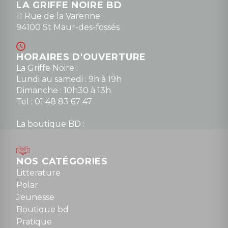
LA GRIFFE NOIRE BD
11 Rue de la Varenne
94100 St Maur-des-fossés
HORAIRES D'OUVERTURE
La Griffe Noire :
Lundi au samedi : 9h à 19h
Dimanche : 10h30 à 13h
Tel : 01 48 83 67 47
La boutique BD :
Lundi : 14h30 à 19h
Mardi au samedi : 10h à 13h / 14h à 19h
Dimanche : 10h30 à 12h30
NOS CATÉGORIES
Tel : 01 48 89 13 88
Litterature
Polar
Fermé le dimanche en Juillet et Août
Jeunesse
Boutique bd
NOUS CONTACTER
Pratique