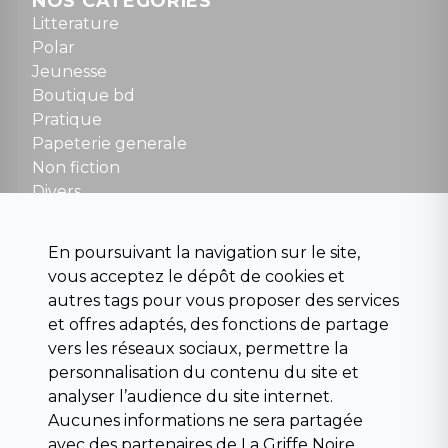
NOS CATÉGORIES
Tel : 01 48 89 13 88
Litterature
Polar
Fermé le dimanche en Juillet et Août
Jeunesse
Boutique bd
NOUS CONTACTER
Pratique
contact@la-griffe-noire.com
Papeterie generale
Non fiction
Divers
Science fiction
Beaux livres et art
En poursuivant la navigation sur le site,
Para scolaire
vous acceptez le dépôt de cookies et
Histoire
autres tags pour vous proposer des services
Pochoteque
et offres adaptés, des fonctions de partage
Pleiade
vers les réseaux sociaux, permettre la
personnalisation du contenu du site et
analyser l’audience du site internet.
Aucunes informations ne sera partagée
INFORMATIONS
avec des partenaires de La Griffe Noire.