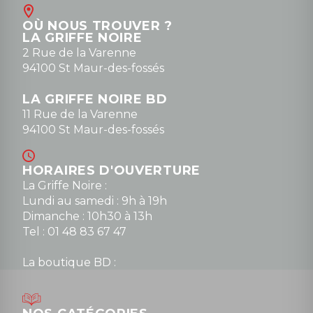
Contact
OÙ NOUS TROUVER ?
contact@la-griffe-noire.com
LA GRIFFE NOIRE
0148836747
2 Rue de la Varenne
94100 St Maur-des-fossés
LA GRIFFE NOIRE BD
11 Rue de la Varenne
94100 St Maur-des-fossés
HORAIRES D'OUVERTURE
La Griffe Noire :
Lundi au samedi : 9h à 19h
Dimanche : 10h30 à 13h
Tel : 01 48 83 67 47
La boutique BD :
Lundi : 14h30 à 19h
Mardi au samedi : 10h à 13h / 14h à 19h
Dimanche : 10h30 à 12h30