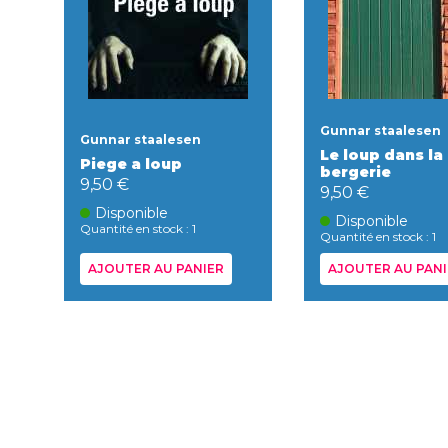
Gunnar staalesen
Gunnar staalesen
Le loup dans la
Piege a loup
bergerie
9,50 €
9,50 €
Disponible
Disponible
Quantité en stock : 1
Quantité en stock : 1
AJOUTER AU PANIER
AJOUTER AU PANI