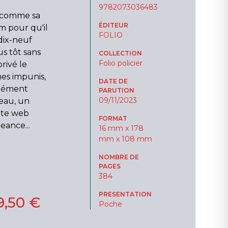
9782073036483
e comme sa
ÉDITEUR
m pour qu'il
FOLIO
 dix-neuf
s tôt sans
COLLECTION
Folio policier
rivé le
es impunis,
DATE DE
ndément
PARUTION
09/11/2023
eau, un
ite web
FORMAT
ance...
16 mm x 178
mm x 108 mm
NOMBRE DE
PAGES
384
PRESENTATION
9,50 €
Poche