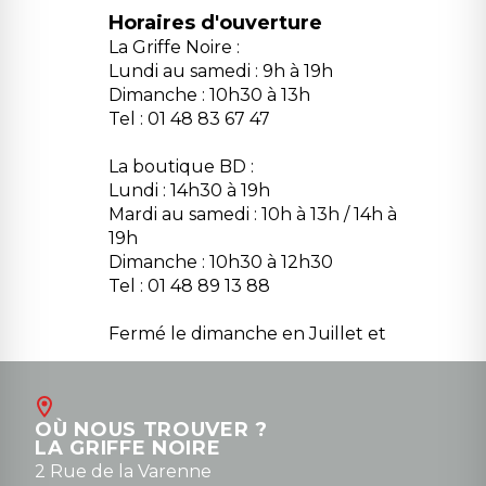
Horaires d'ouverture
La Griffe Noire :
Lundi au samedi : 9h à 19h
Dimanche : 10h30 à 13h
Tel : 01 48 83 67 47
La boutique BD :
Lundi : 14h30 à 19h
Mardi au samedi : 10h à 13h / 14h à
19h
Dimanche : 10h30 à 12h30
Tel : 01 48 89 13 88
Fermé le dimanche en Juillet et
Août
Contact
OÙ NOUS TROUVER ?
contact@la-griffe-noire.com
LA GRIFFE NOIRE
0148836747
2 Rue de la Varenne