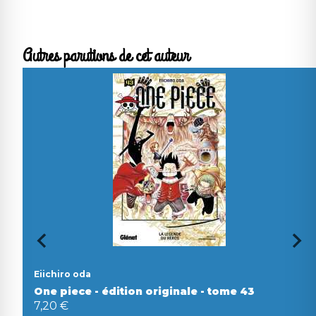
Autres parutions de cet auteur
Eiichiro oda
One piece - édition originale - tome 43
7,20 €