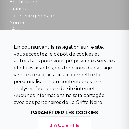
Boutique bd
NOUS CONTACTER
Pratique
contact@la-griffe-noire.com
Papeterie generale
Non fiction
Divers
Science fiction
Beaux livres et art
En poursuivant la navigation sur le site,
Para scolaire
vous acceptez le dépôt de cookies et
Histoire
autres tags pour vous proposer des services
Pochoteque
et offres adaptés, des fonctions de partage
Pleiade
vers les réseaux sociaux, permettre la
personnalisation du contenu du site et
analyser l’audience du site internet.
Aucunes informations ne sera partagée
INFORMATIONS
avec des partenaires de La Griffe Noire.
Droit de rétractation
Conditions générales de vente
PARAMÉTRER LES COOKIES
Mentions légales
Horaires d'ouverture
J'ACCEPTE