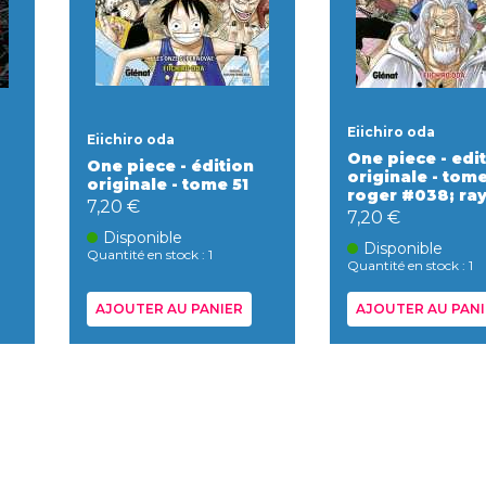
Eiichiro oda
Eiichiro oda
One piece - edi
One piece - édition
originale - tome
originale - tome 51
roger #038; ray
7,20 €
7,20 €
Disponible
Disponible
Quantité en stock : 1
Quantité en stock : 1
AJOUTER AU PANIER
AJOUTER AU PANI