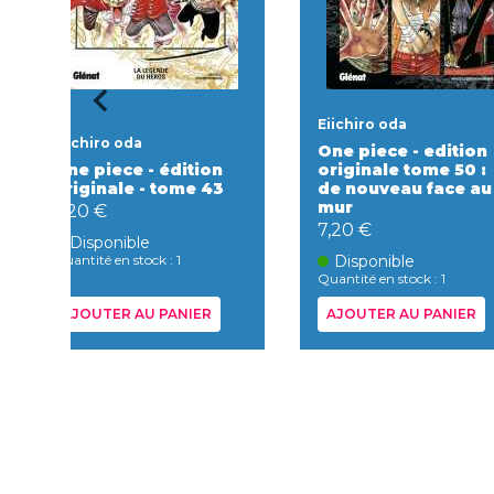
Eiichiro oda
Eiichiro oda
One piece - edition
One piece - édition
originale tome 50 :
originale - tome 43
de nouveau face au
mur
7,20 €
7,20 €
Disponible
Quantité en stock : 1
Disponible
Quantité en stock : 1
AJOUTER AU PANIER
AJOUTER AU PANIER