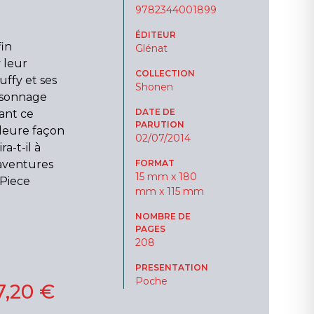
9782344001899
ÉDITEUR
fin
Glénat
 leur
COLLECTION
ffy et ses
Shonen
ersonnage
DATE DE
ant ce
PARUTION
lleure façon
02/07/2014
a-t-il à
 aventures
FORMAT
15 mm x 180
 Piece
mm x 115 mm
NOMBRE DE
PAGES
208
PRESENTATION
Poche
7,20 €