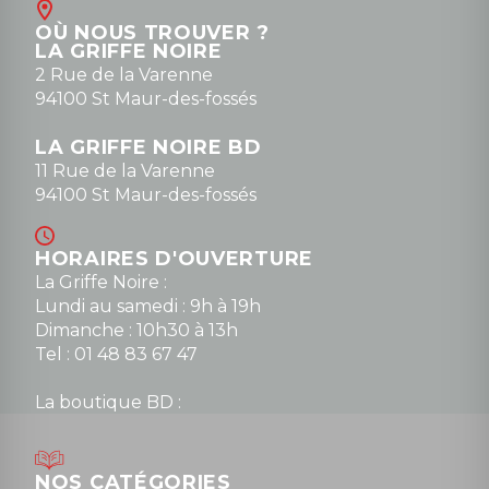
Contact
OÙ NOUS TROUVER ?
contact@la-griffe-noire.com
LA GRIFFE NOIRE
0148836747
2 Rue de la Varenne
94100 St Maur-des-fossés
LA GRIFFE NOIRE BD
11 Rue de la Varenne
94100 St Maur-des-fossés
HORAIRES D'OUVERTURE
La Griffe Noire :
Lundi au samedi : 9h à 19h
Dimanche : 10h30 à 13h
Tel : 01 48 83 67 47
La boutique BD :
Lundi : 14h30 à 19h
Mardi au samedi : 10h à 13h / 14h à 19h
Dimanche : 10h30 à 12h30
NOS CATÉGORIES