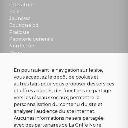
Tel : 01 48 89 13 88
Litterature
Polar
Fermé le dimanche en Juillet et Août
Jeunesse
Boutique bd
NOUS CONTACTER
Pratique
contact@la-griffe-noire.com
Papeterie generale
Non fiction
Divers
Science fiction
Beaux livres et art
En poursuivant la navigation sur le site,
Para scolaire
vous acceptez le dépôt de cookies et
Histoire
autres tags pour vous proposer des services
Pochoteque
et offres adaptés, des fonctions de partage
Pleiade
vers les réseaux sociaux, permettre la
personnalisation du contenu du site et
analyser l’audience du site internet.
Aucunes informations ne sera partagée
INFORMATIONS
avec des partenaires de La Griffe Noire.
Droit de rétractation