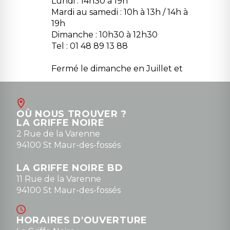
Lundi : 14h30 à 19h
Mardi au samedi : 10h à 13h / 14h à
19h
Dimanche : 10h30 à 12h30
Tel : 01 48 89 13 88
Fermé le dimanche en Juillet et
Août
Contact
OÙ NOUS TROUVER ?
contact@la-griffe-noire.com
LA GRIFFE NOIRE
0148836747
2 Rue de la Varenne
94100 St Maur-des-fossés
LA GRIFFE NOIRE BD
11 Rue de la Varenne
94100 St Maur-des-fossés
HORAIRES D'OUVERTURE