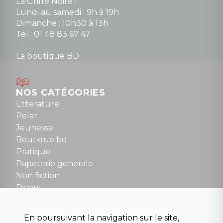
La Griffe Noire :
Lundi au samedi : 9h à 19h
Dimanche : 10h30 à 13h
Tel : 01 48 83 67 47
La boutique BD :
Lundi : 14h30 à 19h
Mardi au samedi : 10h à 13h / 14h à 19h
Dimanche : 10h30 à 12h30
NOS CATÉGORIES
Tel : 01 48 89 13 88
Litterature
Polar
Fermé le dimanche en Juillet et Août
Jeunesse
Boutique bd
NOUS CONTACTER
Pratique
contact@la-griffe-noire.com
Papeterie generale
Non fiction
Divers
Science fiction
Beaux livres et art
En poursuivant la navigation sur le site,