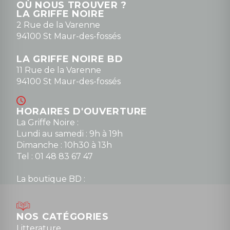
OÙ NOUS TROUVER ?
contact@la-griffe-noire.com
LA GRIFFE NOIRE
0148836747
2 Rue de la Varenne
94100 St Maur-des-fossés
LA GRIFFE NOIRE BD
11 Rue de la Varenne
94100 St Maur-des-fossés
HORAIRES D'OUVERTURE
La Griffe Noire :
Lundi au samedi : 9h à 19h
Dimanche : 10h30 à 13h
Tel : 01 48 83 67 47
La boutique BD :
Lundi : 14h30 à 19h
Mardi au samedi : 10h à 13h / 14h à 19h
Dimanche : 10h30 à 12h30
NOS CATÉGORIES
Tel : 01 48 89 13 88
Litterature