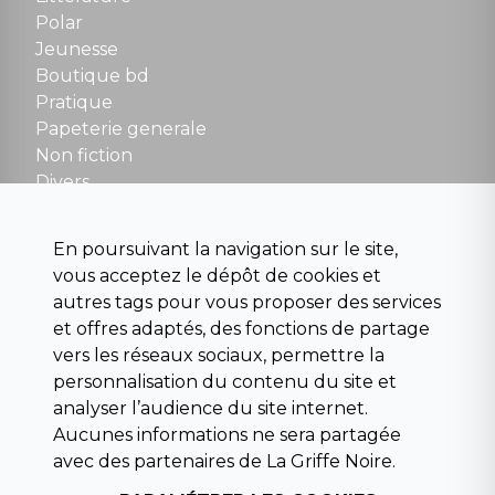
Polar
Fermé le dimanche en Juillet et Août
Jeunesse
Boutique bd
NOUS CONTACTER
Pratique
contact@la-griffe-noire.com
Papeterie generale
Non fiction
Divers
Science fiction
Beaux livres et art
En poursuivant la navigation sur le site,
Para scolaire
vous acceptez le dépôt de cookies et
Histoire
autres tags pour vous proposer des services
Pochoteque
et offres adaptés, des fonctions de partage
Pleiade
vers les réseaux sociaux, permettre la
personnalisation du contenu du site et
analyser l’audience du site internet.
Aucunes informations ne sera partagée
INFORMATIONS
avec des partenaires de La Griffe Noire.
Droit de rétractation