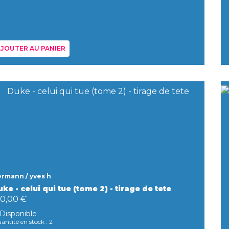
JOUTER AU PANIER
rmann / yves h
ke - celui qui tue (tome 2) - tirage de tete
90,00 €
Disponible
antité en stock : 2