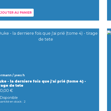
JOUTER AU PANIER
rmann / yves h
ke - la derniere fois que j'ai prié (tome 4) -
rage de tete
90,00 €
Disponible
antité en stock : 2