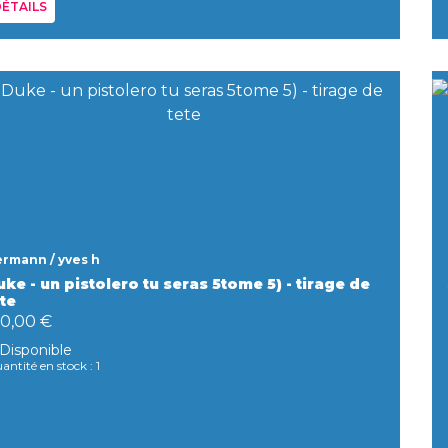
ÉTAILS
rmann / yves h
ke - un pistolero tu seras 5tome 5) - tirage de
te
90,00 €
Disponible
antité en stock : 1