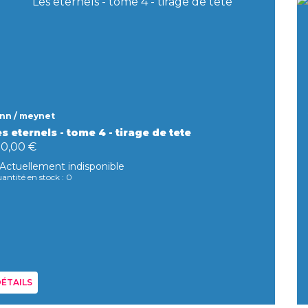
nn / meynet
s eternels - tome 4 - tirage de tete
00,00 €
Actuellement indisponible
antité en stock : 0
ÉTAILS