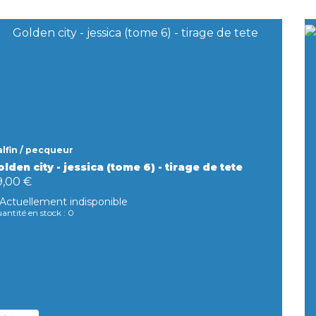
lfin / pecqueur
lden city - jessica (tome 6) - tirage de tete
9,00 €
Actuellement indisponible
antité en stock : 0