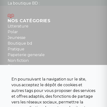
La boutique BD :
Lundi : 14h30 à 19h
Mardi au samedi : 10h à 13h / 14h à 19h
Dimanche : 10h30 à 12h30
NOS CATÉGORIES
Tel : 01 48 89 13 88
Litterature
Polar
Fermé le dimanche en Juillet et Août
Jeunesse
Boutique bd
NOUS CONTACTER
Pratique
contact@la-griffe-noire.com
Papeterie generale
Non fiction
Divers
Science fiction
Beaux livres et art
En poursuivant la navigation sur le site,
Para scolaire
vous acceptez le dépôt de cookies et
Histoire
autres tags pour vous proposer des services
Pochoteque
et offres adaptés, des fonctions de partage
Pleiade
vers les réseaux sociaux, permettre la