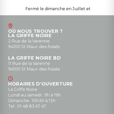
Fermé le dimanche en Juillet et
Août
Contact
OÙ NOUS TROUVER ?
contact@la-griffe-noire.com
LA GRIFFE NOIRE
0148836747
2 Rue de la Varenne
94100 St Maur-des-fossés
LA GRIFFE NOIRE BD
11 Rue de la Varenne
94100 St Maur-des-fossés
HORAIRES D'OUVERTURE
La Griffe Noire :
Lundi au samedi : 9h à 19h
Dimanche : 10h30 à 13h
Tel : 01 48 83 67 47