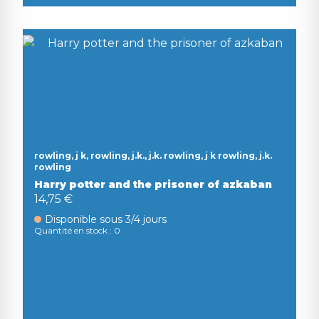
rowling, j k, rowling, j.k., j.k. rowling, j k rowling, j.k.
rowling
Harry potter and the prisoner of azkaban
14,75 €
Disponible sous 3/4 jours
Quantité en stock : 0