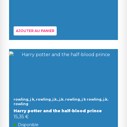
AJOUTER AU PANIER
rowling, j k, rowling, j.k., j.k. rowling, j k rowling, j.k.
rowling
Harry potter and the half-blood prince
15,35 €
Disponible