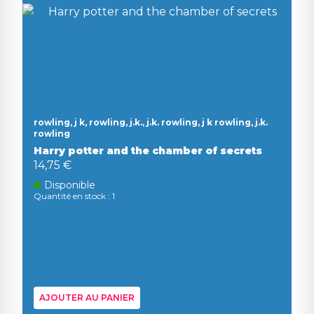
rowling, j k, rowling, j.k., j.k. rowling, j k rowling, j.k.
rowling
Harry potter and the chamber of secrets
14,75 €
Disponible
Quantité en stock : 1
AJOUTER AU PANIER