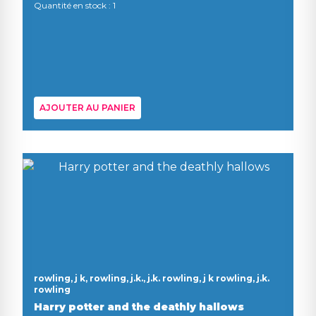
Quantité en stock : 1
AJOUTER AU PANIER
rowling, j k, rowling, j.k., j.k. rowling, j k rowling, j.k.
rowling
Harry potter and the deathly hallows