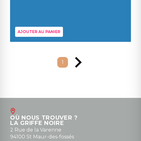
AJOUTER AU PANIER
1
OÙ NOUS TROUVER ?
LA GRIFFE NOIRE
2 Rue de la Varenne
94100 St Maur-des-fossés