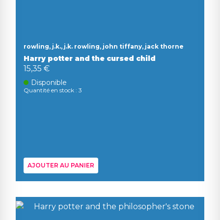
rowling, j.k., j.k. rowling, john tiffany, jack thorne
Harry potter and the cursed child
15,35 €
Disponible
Quantité en stock : 3
AJOUTER AU PANIER