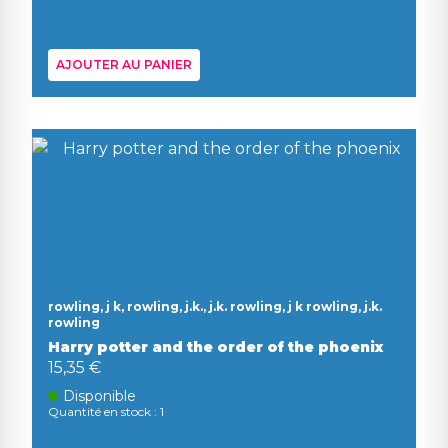
AJOUTER AU PANIER
rowling, j k, rowling, j.k., j.k. rowling, j k rowling, j.k.
rowling
Harry potter and the order of the phoenix
15,35 €
Disponible
Quantité en stock : 1