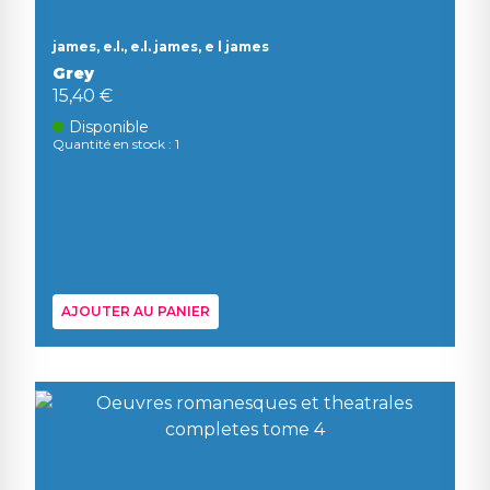
james, e.l., e.l. james, e l james
Grey
15,40 €
Disponible
Quantité en stock : 1
AJOUTER AU PANIER