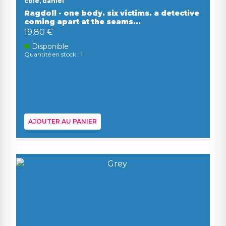
cole, daniel
Ragdoll - one body. six victims. a detective
coming apart at the seams...
19,80 €
Disponible
Quantité en stock : 1
AJOUTER AU PANIER