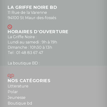
LA GRIFFE NOIRE BD
11 Rue de la Varenne
94100 St Maur-des-fossés
HORAIRES D'OUVERTURE
La Griffe Noire :
Lundi au samedi : 9h à 19h
Dimanche : 10h30 à 13h
Tel : 01 48 83 67 47
La boutique BD :
Lundi : 14h30 à 19h
Mardi au samedi : 10h à 13h / 14h à 19h
Dimanche : 10h30 à 12h30
NOS CATÉGORIES
Tel : 01 48 89 13 88
Litterature
Polar
Fermé le dimanche en Juillet et Août
Jeunesse
Boutique bd