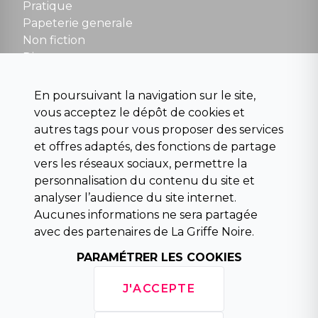
NOUS CONTACTER
Pratique
contact@la-griffe-noire.com
Papeterie generale
Non fiction
Divers
Science fiction
Beaux livres et art
En poursuivant la navigation sur le site,
Para scolaire
vous acceptez le dépôt de cookies et
Histoire
autres tags pour vous proposer des services
Pochoteque
et offres adaptés, des fonctions de partage
Pleiade
vers les réseaux sociaux, permettre la
personnalisation du contenu du site et
analyser l’audience du site internet.
Aucunes informations ne sera partagée
INFORMATIONS
avec des partenaires de La Griffe Noire.
Droit de rétractation
PARAMÉTRER LES COOKIES
Conditions générales de vente
Mentions légales
J'ACCEPTE
Horaires d'ouverture
La librairie