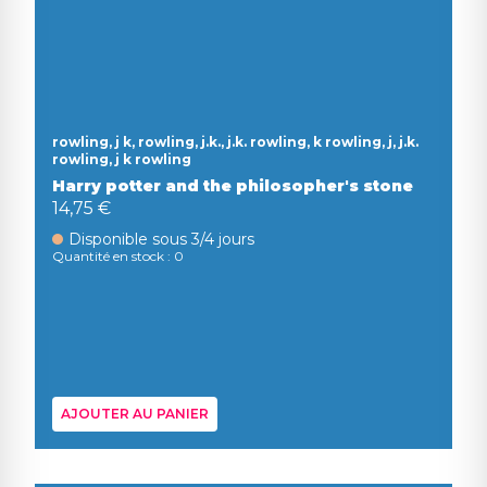
rowling, j k, rowling, j.k., j.k. rowling, k rowling, j, j.k.
rowling, j k rowling
Harry potter and the philosopher's stone
14,75 €
Disponible sous 3/4 jours
Quantité en stock : 0
AJOUTER AU PANIER