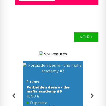
VOIR +
chlore 
P. rayne
p
Il éta
Forbidden desire - the
8,90 
mafia academy #3
18,50 €
rs
Disp
Quantité
Disponible