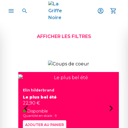
AFFICHER LES FILTRES
Elin hilderbrand
Le plus bel été
22,90 €
Disponible
Quantité en stock : 9
AJOUTER AU PANIER