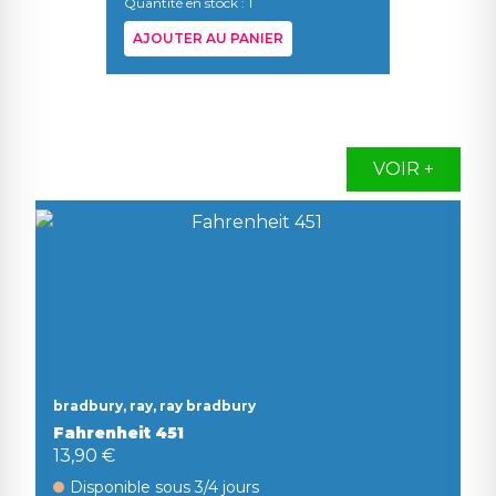
Quantité en stock : 1
AJOUTER AU PANIER
AJOUT
VOIR +
bradbury, ray, ray bradbury
Fahrenheit 451
13,90 €
Disponible sous 3/4 jours