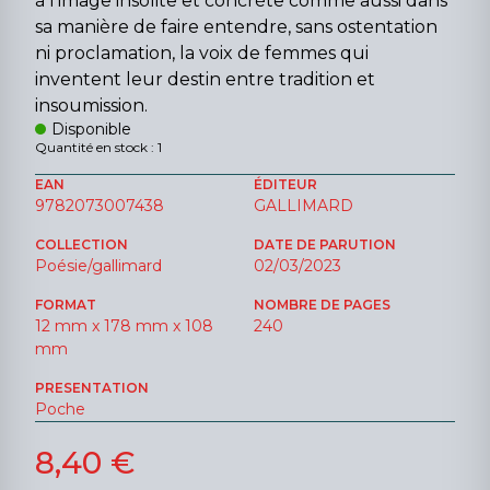
à l'image insolite et concrète comme aussi dans
sa manière de faire entendre, sans ostentation
ni proclamation, la voix de femmes qui
inventent leur destin entre tradition et
insoumission.
Disponible
Quantité en stock : 1
EAN
ÉDITEUR
9782073007438
GALLIMARD
COLLECTION
DATE DE PARUTION
Poésie/gallimard
02/03/2023
FORMAT
NOMBRE DE PAGES
12 mm x 178 mm x 108
240
mm
PRESENTATION
Poche
8,40 €