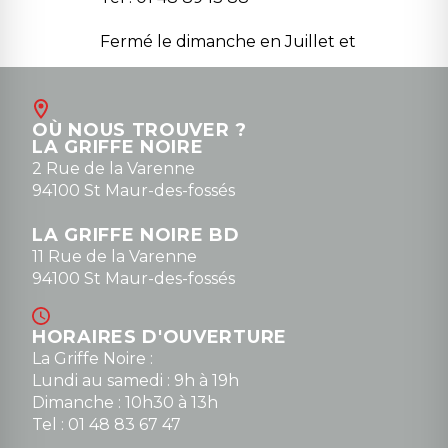
Fermé le dimanche en Juillet et
Août
Contact
OÙ NOUS TROUVER ?
contact@la-griffe-noire.com
LA GRIFFE NOIRE
0148836747
2 Rue de la Varenne
94100 St Maur-des-fossés
LA GRIFFE NOIRE BD
11 Rue de la Varenne
94100 St Maur-des-fossés
HORAIRES D'OUVERTURE
La Griffe Noire :
Lundi au samedi : 9h à 19h
Dimanche : 10h30 à 13h
Tel : 01 48 83 67 47