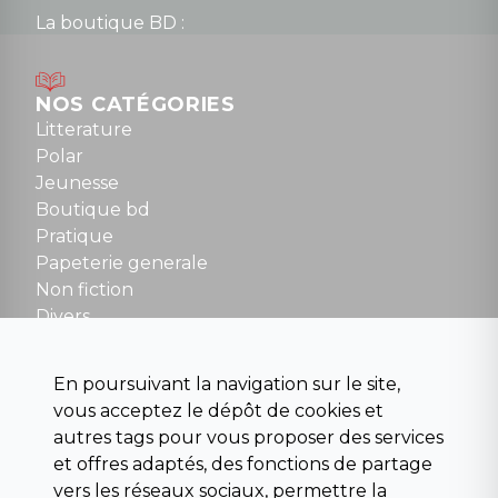
La boutique BD :
Lundi : 14h30 à 19h
Mardi au samedi : 10h à 13h / 14h à 19h
Dimanche : 10h30 à 12h30
NOS CATÉGORIES
Tel : 01 48 89 13 88
Litterature
Polar
Fermé le dimanche en Juillet et Août
Jeunesse
Boutique bd
NOUS CONTACTER
Pratique
contact@la-griffe-noire.com
Papeterie generale
Non fiction
Divers
Science fiction
Beaux livres et art
En poursuivant la navigation sur le site,
Para scolaire
vous acceptez le dépôt de cookies et
Histoire
autres tags pour vous proposer des services
Pochoteque
et offres adaptés, des fonctions de partage
Pleiade
vers les réseaux sociaux, permettre la