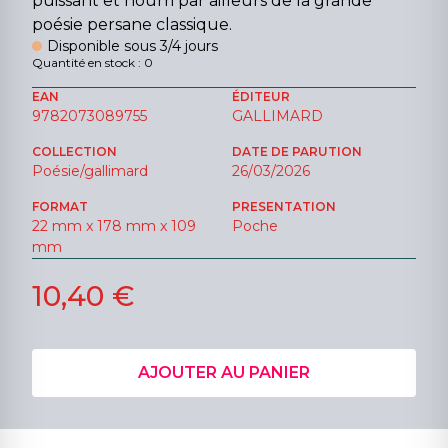
puissant et nourri par ailleurs de la grande
poésie persane classique.
Disponible sous 3/4 jours
Quantité en stock : 0
EAN
ÉDITEUR
9782073089755
GALLIMARD
COLLECTION
DATE DE PARUTION
Poésie/gallimard
26/03/2026
FORMAT
PRESENTATION
22 mm x 178 mm x 109
Poche
mm
10,40 €
AJOUTER AU PANIER