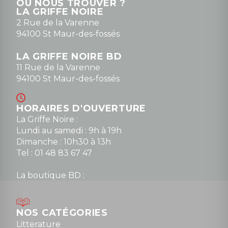
OÙ NOUS TROUVER ?
contact@la-griffe-noire.com
LA GRIFFE NOIRE
0148836747
2 Rue de la Varenne
94100 St Maur-des-fossés
LA GRIFFE NOIRE BD
11 Rue de la Varenne
94100 St Maur-des-fossés
HORAIRES D'OUVERTURE
La Griffe Noire :
Lundi au samedi : 9h à 19h
Dimanche : 10h30 à 13h
Tel : 01 48 83 67 47
La boutique BD :
Lundi : 14h30 à 19h
Mardi au samedi : 10h à 13h / 14h à 19h
Dimanche : 10h30 à 12h30
NOS CATÉGORIES
Tel : 01 48 89 13 88
Litterature