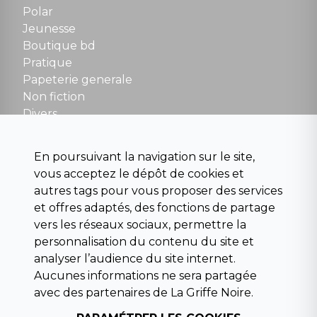
Polar
Fermé le dimanche en Juillet et Août
Jeunesse
Boutique bd
NOUS CONTACTER
Pratique
contact@la-griffe-noire.com
Papeterie generale
Non fiction
Divers
Science fiction
Beaux livres et art
En poursuivant la navigation sur le site,
Para scolaire
vous acceptez le dépôt de cookies et
Histoire
autres tags pour vous proposer des services
Pochoteque
et offres adaptés, des fonctions de partage
Pleiade
vers les réseaux sociaux, permettre la
personnalisation du contenu du site et
analyser l’audience du site internet.
Aucunes informations ne sera partagée
INFORMATIONS
avec des partenaires de La Griffe Noire.
Droit de rétractation
Conditions générales de vente