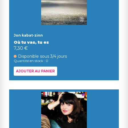
Jon kabat-zinn
Où tu vas, tu es
7,30 €
Disponible sous 3/4 jours
Quantité en stock : 0
AJOUTER AU PANIER