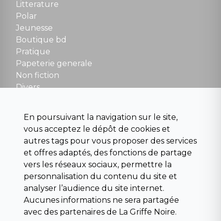
Tel : 01 48 89 13 88
Litterature
Polar
Fermé le dimanche en Juillet et Août
Jeunesse
Boutique bd
NOUS CONTACTER
Pratique
contact@la-griffe-noire.com
Papeterie generale
Non fiction
Divers
Science fiction
Beaux livres et art
En poursuivant la navigation sur le site,
Para scolaire
vous acceptez le dépôt de cookies et
Histoire
autres tags pour vous proposer des services
Pochoteque
et offres adaptés, des fonctions de partage
Pleiade
vers les réseaux sociaux, permettre la
personnalisation du contenu du site et
analyser l’audience du site internet.
Aucunes informations ne sera partagée
INFORMATIONS
avec des partenaires de La Griffe Noire.
Droit de rétractation