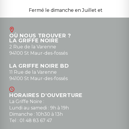
Fermé le dimanche en Juillet et
Août
Contact
OÙ NOUS TROUVER ?
contact@la-griffe-noire.com
LA GRIFFE NOIRE
0148836747
2 Rue de la Varenne
94100 St Maur-des-fossés
LA GRIFFE NOIRE BD
11 Rue de la Varenne
94100 St Maur-des-fossés
HORAIRES D'OUVERTURE
La Griffe Noire :
Lundi au samedi : 9h à 19h
Dimanche : 10h30 à 13h
Tel : 01 48 83 67 47