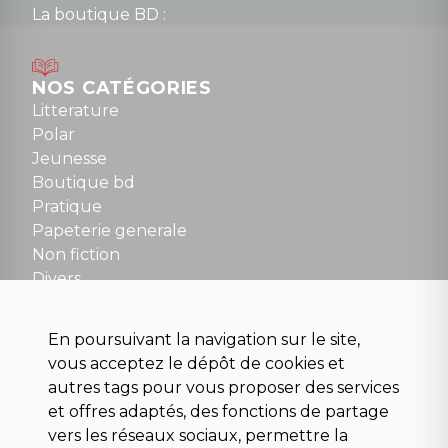
La boutique BD :
Lundi : 14h30 à 19h
Mardi au samedi : 10h à 13h / 14h à 19h
Dimanche : 10h30 à 12h30
NOS CATÉGORIES
Tel : 01 48 89 13 88
Litterature
Polar
Fermé le dimanche en Juillet et Août
Jeunesse
Boutique bd
NOUS CONTACTER
Pratique
contact@la-griffe-noire.com
Papeterie generale
Non fiction
Divers
Science fiction
Beaux livres et art
En poursuivant la navigation sur le site,
Para scolaire
vous acceptez le dépôt de cookies et
Histoire
autres tags pour vous proposer des services
Pochoteque
et offres adaptés, des fonctions de partage
Pleiade
vers les réseaux sociaux, permettre la