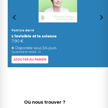
Patricia darré
L'invisible et la science
7,90 €
Disponible sous 3/4 jours
Quantité en stock : 0
AJOUTER AU PANIER
Où nous trouver ?