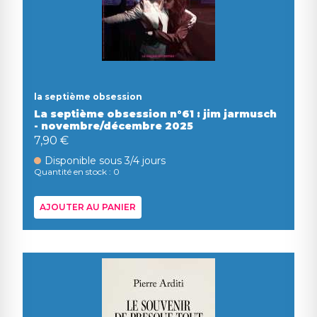
la septième obsession
La septième obsession n°61 : jim jarmusch
- novembre/décembre 2025
7,90 €
Disponible sous 3/4 jours
Quantité en stock : 0
AJOUTER AU PANIER