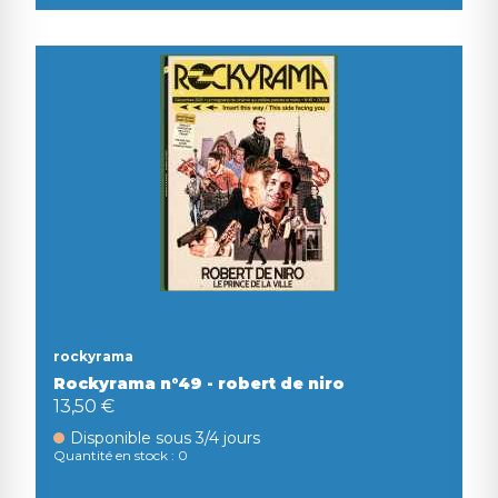
rockyrama
Rockyrama n°49 - robert de niro
13,50 €
Disponible sous 3/4 jours
Quantité en stock : 0