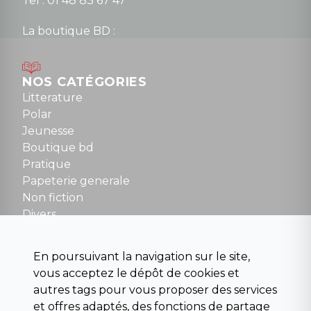
Tel : 01 48 83 67 47
La boutique BD :
Lundi : 14h30 à 19h
Mardi au samedi : 10h à 13h / 14h à 19h
Dimanche : 10h30 à 12h30
NOS CATÉGORIES
Tel : 01 48 89 13 88
Litterature
Polar
Fermé le dimanche en Juillet et Août
Jeunesse
Boutique bd
NOUS CONTACTER
Pratique
contact@la-griffe-noire.com
Papeterie generale
Non fiction
Divers
Science fiction
Beaux livres et art
En poursuivant la navigation sur le site,
Para scolaire
vous acceptez le dépôt de cookies et
Histoire
autres tags pour vous proposer des services
Pochoteque
et offres adaptés, des fonctions de partage