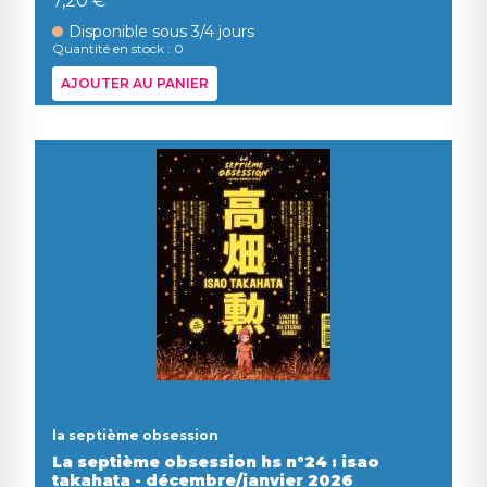
7,20 €
Disponible sous 3/4 jours
Quantité en stock : 0
AJOUTER AU PANIER
la septième obsession
La septième obsession hs n°24 : isao
takahata - décembre/janvier 2026