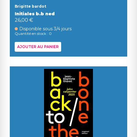
Brigitte bardot
Initiales b.b ned
26,00 €
Disponible sous 3/4 jours
Quantité en stock : 0
AJOUTER AU PANIER