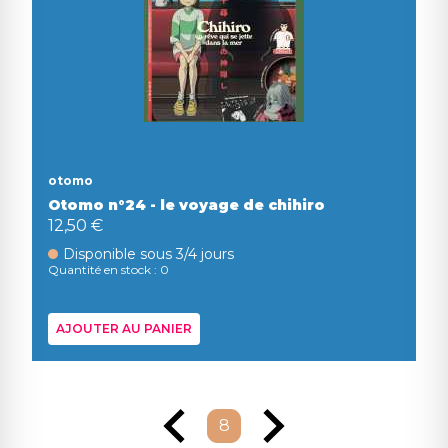
otomo
Otomo n°24 - le voyage de chihiro
12,50 €
Disponible sous 3/4 jours
Quantité en stock : 0
AJOUTER AU PANIER
8