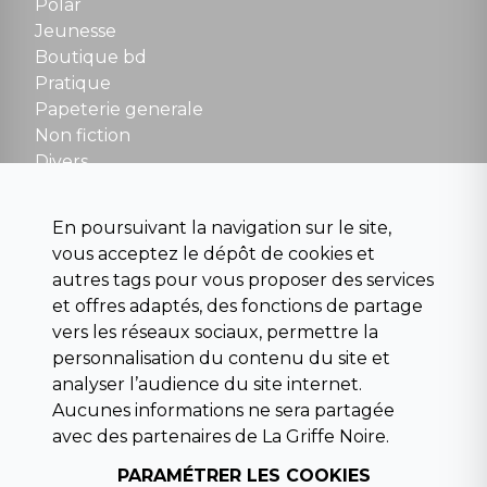
Polar
Fermé le dimanche en Juillet et Août
Jeunesse
Boutique bd
NOUS CONTACTER
Pratique
contact@la-griffe-noire.com
Papeterie generale
Non fiction
Divers
Science fiction
Beaux livres et art
En poursuivant la navigation sur le site,
Para scolaire
vous acceptez le dépôt de cookies et
Histoire
autres tags pour vous proposer des services
Pochoteque
et offres adaptés, des fonctions de partage
Pleiade
vers les réseaux sociaux, permettre la
personnalisation du contenu du site et
analyser l’audience du site internet.
Aucunes informations ne sera partagée
INFORMATIONS
avec des partenaires de La Griffe Noire.
Droit de rétractation
Conditions générales de vente
PARAMÉTRER LES COOKIES