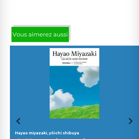
Hayao miyazaki, yôichi shibuya