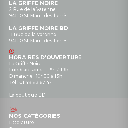
LA GRIFFE NOIRE
0148836747
2 Rue de la Varenne
94100 St Maur-des-fossés
LA GRIFFE NOIRE BD
11 Rue de la Varenne
94100 St Maur-des-fossés
HORAIRES D'OUVERTURE
La Griffe Noire :
Lundi au samedi : 9h à 19h
Dimanche : 10h30 à 13h
Tel : 01 48 83 67 47
La boutique BD :
Lundi : 14h30 à 19h
Mardi au samedi : 10h à 13h / 14h à 19h
Dimanche : 10h30 à 12h30
NOS CATÉGORIES
Tel : 01 48 89 13 88
Litterature