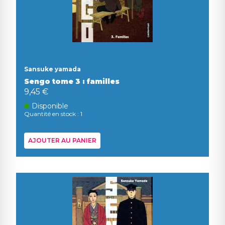
Sansuke yamada
Sengo tome 3 : familles
9,45 €
Disponible
Quantité en stock : 1
AJOUTER AU PANIER