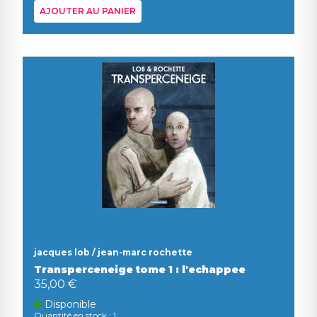
AJOUTER AU PANIER
jacques lob / jean-marc rochette
Transperceneige tome 1 : l'echappee
35,00 €
Disponible
Quantité en stock : 1