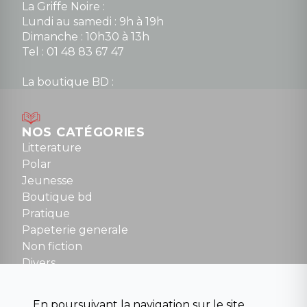
La Griffe Noire :
Lundi au samedi : 9h à 19h
Dimanche : 10h30 à 13h
Tel : 01 48 83 67 47
La boutique BD :
Lundi : 14h30 à 19h
Mardi au samedi : 10h à 13h / 14h à 19h
Dimanche : 10h30 à 12h30
NOS CATÉGORIES
Tel : 01 48 89 13 88
Litterature
Polar
Fermé le dimanche en Juillet et Août
Jeunesse
Boutique bd
NOUS CONTACTER
Pratique
contact@la-griffe-noire.com
Papeterie generale
Non fiction
Divers
Science fiction
Beaux livres et art
En poursuivant la navigation sur le site,