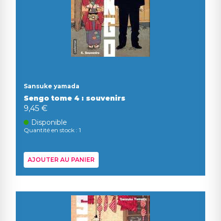
Sansuke yamada
Sengo tome 4 : souvenirs
9,45 €
Disponible
Quantité en stock : 1
AJOUTER AU PANIER