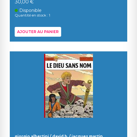
30,00 €
Disponible
Quantité en stock : 1
AJOUTER AU PANIER
giorgio albertini / david b. / jacques martin