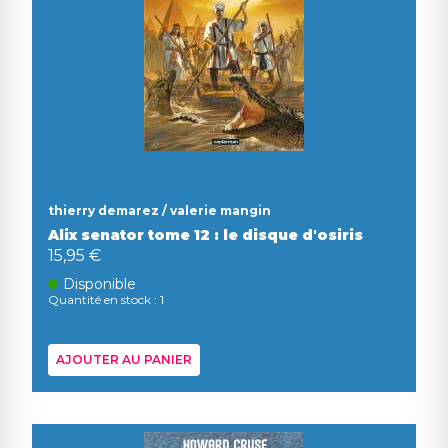
thierry demarez / valerie mangin
Alix senator tome 12 : le disque d'osiris
15,95 €
Disponible
Quantité en stock : 1
AJOUTER AU PANIER