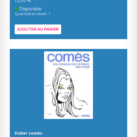
13,95 €
Disponible
Quantité en stock : 1
AJOUTER AU PANIER
Didier comès