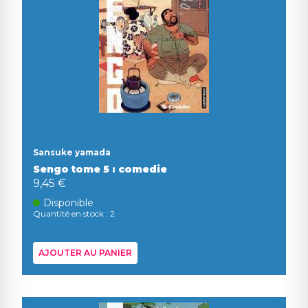
Sansuke yamada
Sengo tome 5 : comedie
9,45 €
Disponible
Quantité en stock : 2
AJOUTER AU PANIER