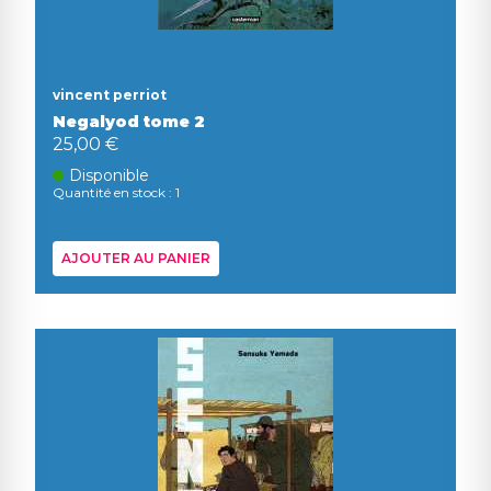
vincent perriot
Negalyod tome 2
25,00 €
Disponible
Quantité en stock : 1
AJOUTER AU PANIER