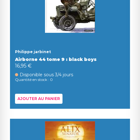
Philippe jarbinet
Airborne 44 tome 9 : black boys
16,95 €
Disponible sous 3/4 jours
Quantité en stock : 0
AJOUTER AU PANIER