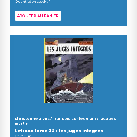
Quantité en stock : 1
AJOUTER AU PANIER
christophe alves / francois corteggiani / jacques
martin
Lefranc tome 32 : les juges integres