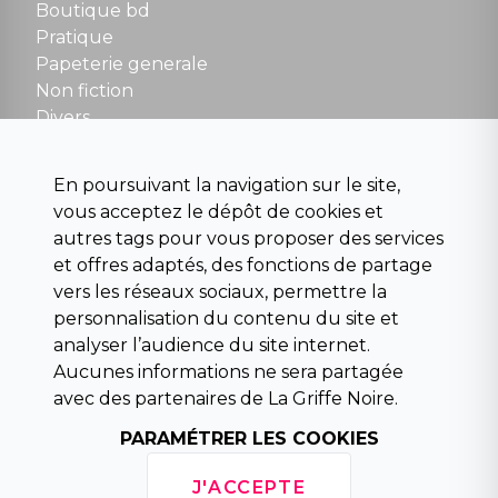
Boutique bd
NOUS CONTACTER
Pratique
contact@la-griffe-noire.com
Papeterie generale
Non fiction
Divers
Science fiction
Beaux livres et art
En poursuivant la navigation sur le site,
Para scolaire
vous acceptez le dépôt de cookies et
Histoire
autres tags pour vous proposer des services
Pochoteque
et offres adaptés, des fonctions de partage
Pleiade
vers les réseaux sociaux, permettre la
personnalisation du contenu du site et
analyser l’audience du site internet.
Aucunes informations ne sera partagée
INFORMATIONS
avec des partenaires de La Griffe Noire.
Droit de rétractation
Conditions générales de vente
PARAMÉTRER LES COOKIES
Mentions légales
Horaires d'ouverture
J'ACCEPTE