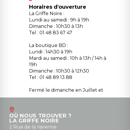
Horaires d'ouverture
La Griffe Noire :
Lundi au samedi : 9h à 19h
Dimanche : 10h30 à 13h
Tel : 01 48 83 67 47
La boutique BD :
Lundi : 14h30 à 19h
Mardi au samedi : 10h à 13h / 14h à
19h
Dimanche : 10h30 à 12h30
Tel : 01 48 89 13 88
Fermé le dimanche en Juillet et
Août
Contact
OÙ NOUS TROUVER ?
contact@la-griffe-noire.com
LA GRIFFE NOIRE
0148836747
2 Rue de la Varenne