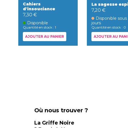
Cahiers
La sagesse esp
d'insouciance
7,20 €
7,30 €
Disponible sous
Disponible
jours
Quantité en stock : 1
Quantité en stock : 0
AJOUTER AU PANIER
AJOUTER AU PANI
Où nous trouver ?
La Griffe Noire