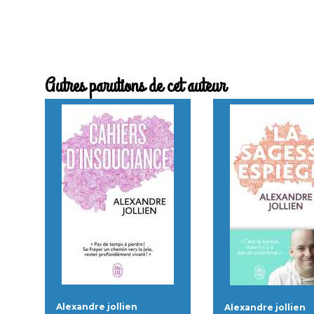
Autres parutions de cet auteur
Alexandre jollien
Alexandre jollien