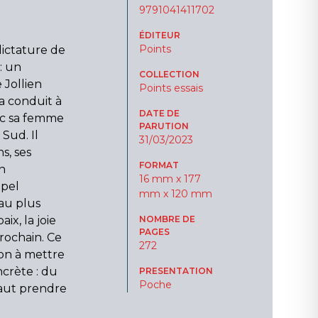
9791041411702
ÉDITEUR
Points
dictature de
: un
COLLECTION
 Jollien
Points essais
l’a conduit à
DATE DE
vec sa femme
PARUTION
 Sud. Il
31/03/2023
s, ses
FORMAT
n
16 mm x 177
pel
mm x 120 mm
 au plus
ix, la joie
NOMBRE DE
PAGES
rochain. Ce
272
ion à mettre
crète : du
PRESENTATION
Poche
 faut prendre