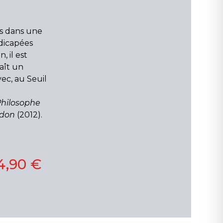
ns dans une
dicapées
, il est
aît un
ec, au Seuil
Philosophe
ndon
(2012).
4,90 €