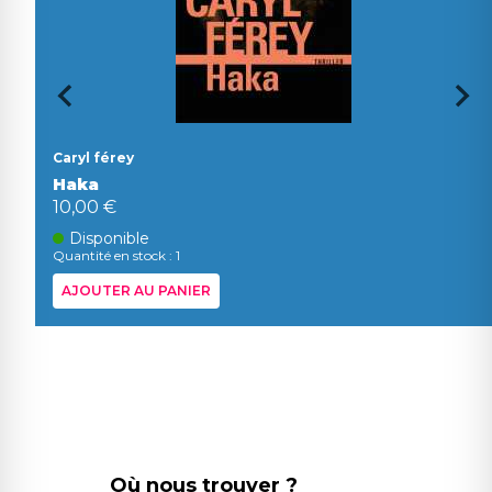
Caryl férey
Haka
10,00 €
Disponible
Quantité en stock : 1
AJOUTER AU PANIER
Où nous trouver ?