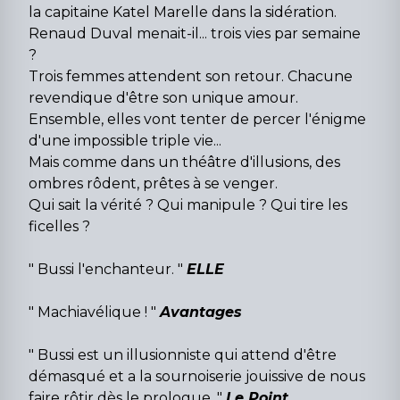
la capitaine Katel Marelle dans la sidération.
Renaud Duval menait-il... trois vies par semaine
?
Trois femmes attendent son retour. Chacune
revendique d'être son unique amour.
Ensemble, elles vont tenter de percer l'énigme
d'une impossible triple vie...
Mais comme dans un théâtre d'illusions, des
ombres rôdent, prêtes à se venger.
Qui sait la vérité ? Qui manipule ? Qui tire les
ficelles ?
" Bussi l'enchanteur. "
ELLE
" Machiavélique ! "
Avantages
" Bussi est un illusionniste qui attend d'être
démasqué et a la sournoiserie jouissive de nous
faire rôtir dès le prologue. "
Le Point