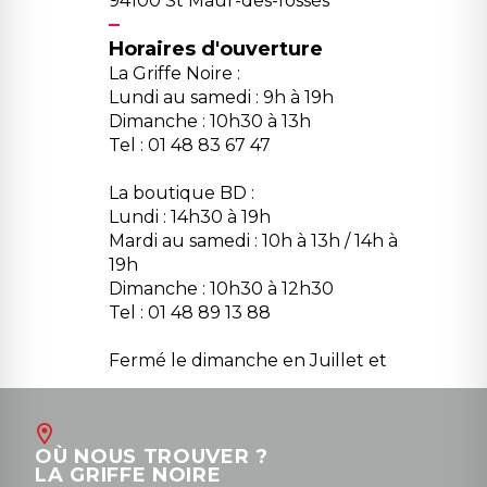
94100 St Maur-des-fossés
Horaires d'ouverture
La Griffe Noire :
Lundi au samedi : 9h à 19h
Dimanche : 10h30 à 13h
Tel : 01 48 83 67 47
La boutique BD :
Lundi : 14h30 à 19h
Mardi au samedi : 10h à 13h / 14h à
19h
Dimanche : 10h30 à 12h30
Tel : 01 48 89 13 88
Fermé le dimanche en Juillet et
Août
Contact
OÙ NOUS TROUVER ?
contact@la-griffe-noire.com
LA GRIFFE NOIRE
0148836747