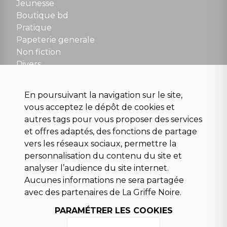
Jeunesse
Boutique bd
NOUS CONTACTER
Pratique
contact@la-griffe-noire.com
Papeterie generale
Non fiction
Divers
Science fiction
Beaux livres et art
En poursuivant la navigation sur le site,
Para scolaire
vous acceptez le dépôt de cookies et
Histoire
autres tags pour vous proposer des services
Pochoteque
et offres adaptés, des fonctions de partage
Pleiade
vers les réseaux sociaux, permettre la
personnalisation du contenu du site et
analyser l’audience du site internet.
Aucunes informations ne sera partagée
INFORMATIONS
avec des partenaires de La Griffe Noire.
Droit de rétractation
Conditions générales de vente
PARAMÉTRER LES COOKIES
Mentions légales