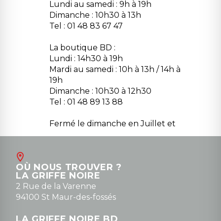
Lundi au samedi : 9h à 19h
Dimanche : 10h30 à 13h
Tel : 01 48 83 67 47
La boutique BD :
Lundi : 14h30 à 19h
Mardi au samedi : 10h à 13h / 14h à
19h
Dimanche : 10h30 à 12h30
Tel : 01 48 89 13 88
Fermé le dimanche en Juillet et
Août
Contact
OÙ NOUS TROUVER ?
contact@la-griffe-noire.com
LA GRIFFE NOIRE
0148836747
2 Rue de la Varenne
94100 St Maur-des-fossés
LA GRIFFE NOIRE BD