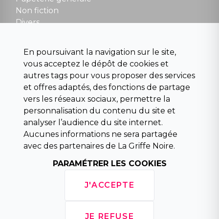
Non fiction
Divers
Science fiction
Beaux livres et art
En poursuivant la navigation sur le site,
Para scolaire
vous acceptez le dépôt de cookies et
Histoire
autres tags pour vous proposer des services
Pochoteque
et offres adaptés, des fonctions de partage
Pleiade
vers les réseaux sociaux, permettre la
personnalisation du contenu du site et
analyser l’audience du site internet.
Aucunes informations ne sera partagée
INFORMATIONS
avec des partenaires de La Griffe Noire.
Droit de rétractation
Conditions générales de vente
PARAMÉTRER LES COOKIES
Mentions légales
Horaires d'ouverture
J'ACCEPTE
La librairie
Politique de confidentialité
JE REFUSE