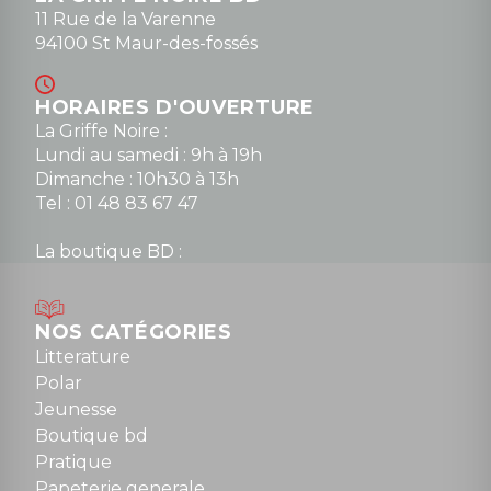
11 Rue de la Varenne
94100 St Maur-des-fossés
HORAIRES D'OUVERTURE
La Griffe Noire :
Lundi au samedi : 9h à 19h
Dimanche : 10h30 à 13h
Tel : 01 48 83 67 47
La boutique BD :
Lundi : 14h30 à 19h
Mardi au samedi : 10h à 13h / 14h à 19h
Dimanche : 10h30 à 12h30
NOS CATÉGORIES
Tel : 01 48 89 13 88
Litterature
Polar
Fermé le dimanche en Juillet et Août
Jeunesse
Boutique bd
NOUS CONTACTER
Pratique
contact@la-griffe-noire.com
Papeterie generale