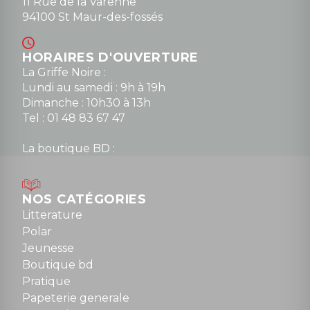
11 Rue de la Varenne
94100 St Maur-des-fossés
HORAIRES D'OUVERTURE
La Griffe Noire :
Lundi au samedi : 9h à 19h
Dimanche : 10h30 à 13h
Tel : 01 48 83 67 47
La boutique BD :
Lundi : 14h30 à 19h
Mardi au samedi : 10h à 13h / 14h à 19h
Dimanche : 10h30 à 12h30
NOS CATÉGORIES
Tel : 01 48 89 13 88
Litterature
Polar
Fermé le dimanche en Juillet et Août
Jeunesse
Boutique bd
NOUS CONTACTER
Pratique
contact@la-griffe-noire.com
Papeterie generale