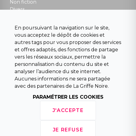
Non fiction
Divers
Science fiction
Beaux livres et art
En poursuivant la navigation sur le site,
Para scolaire
vous acceptez le dépôt de cookies et
Histoire
autres tags pour vous proposer des services
Pochoteque
et offres adaptés, des fonctions de partage
Pleiade
vers les réseaux sociaux, permettre la
personnalisation du contenu du site et
analyser l’audience du site internet.
Aucunes informations ne sera partagée
INFORMATIONS
avec des partenaires de La Griffe Noire.
Droit de rétractation
Conditions générales de vente
PARAMÉTRER LES COOKIES
Mentions légales
Horaires d'ouverture
J'ACCEPTE
La librairie
Politique de confidentialité
JE REFUSE