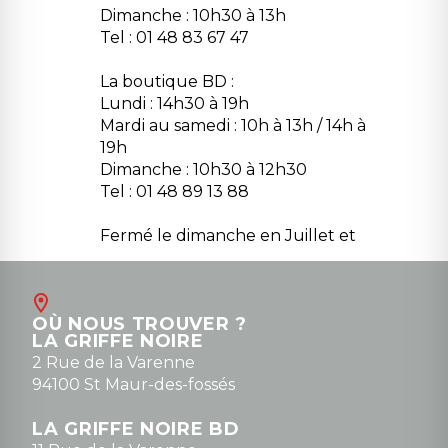
Dimanche : 10h30 à 13h
Tel : 01 48 83 67 47
La boutique BD :
Lundi : 14h30 à 19h
Mardi au samedi : 10h à 13h / 14h à
19h
Dimanche : 10h30 à 12h30
Tel : 01 48 89 13 88
Fermé le dimanche en Juillet et
Août
Contact
OÙ NOUS TROUVER ?
contact@la-griffe-noire.com
LA GRIFFE NOIRE
0148836747
2 Rue de la Varenne
94100 St Maur-des-fossés
LA GRIFFE NOIRE BD