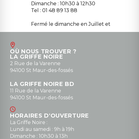
Dimanche : 10h30 à 12h30
Tel : 01 48 89 13 88
Fermé le dimanche en Juillet et
Août
Contact
OÙ NOUS TROUVER ?
contact@la-griffe-noire.com
LA GRIFFE NOIRE
0148836747
2 Rue de la Varenne
94100 St Maur-des-fossés
LA GRIFFE NOIRE BD
11 Rue de la Varenne
94100 St Maur-des-fossés
HORAIRES D'OUVERTURE
La Griffe Noire :
Lundi au samedi : 9h à 19h
Dimanche : 10h30 à 13h