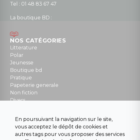
Tel : 01 48 83 67 47
La boutique BD :
Lundi : 14h30 à 19h
Mardi au samedi : 10h à 13h / 14h à 19h
Dimanche : 10h30 à 12h30
NOS CATÉGORIES
Tel : 01 48 89 13 88
Litterature
Polar
Fermé le dimanche en Juillet et Août
Jeunesse
Boutique bd
NOUS CONTACTER
Pratique
contact@la-griffe-noire.com
Papeterie generale
Non fiction
Divers
Science fiction
Beaux livres et art
En poursuivant la navigation sur le site,
Para scolaire
vous acceptez le dépôt de cookies et
Histoire
autres tags pour vous proposer des services
Pochoteque