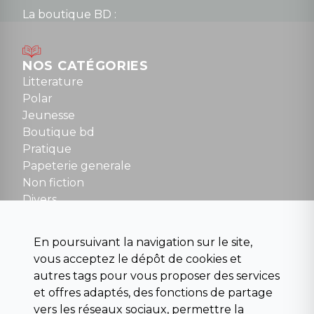
La boutique BD :
Lundi : 14h30 à 19h
Mardi au samedi : 10h à 13h / 14h à 19h
Dimanche : 10h30 à 12h30
NOS CATÉGORIES
Tel : 01 48 89 13 88
Litterature
Polar
Fermé le dimanche en Juillet et Août
Jeunesse
Boutique bd
NOUS CONTACTER
Pratique
contact@la-griffe-noire.com
Papeterie generale
Non fiction
Divers
Science fiction
Beaux livres et art
En poursuivant la navigation sur le site,
Para scolaire
vous acceptez le dépôt de cookies et
Histoire
autres tags pour vous proposer des services
Pochoteque
et offres adaptés, des fonctions de partage
Pleiade
vers les réseaux sociaux, permettre la