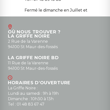
Fermé le dimanche en Juillet et
Août
Contact
OÙ NOUS TROUVER ?
contact@la-griffe-noire.com
LA GRIFFE NOIRE
0148836747
2 Rue de la Varenne
94100 St Maur-des-fossés
LA GRIFFE NOIRE BD
11 Rue de la Varenne
94100 St Maur-des-fossés
HORAIRES D'OUVERTURE
La Griffe Noire :
Lundi au samedi : 9h à 19h
Dimanche : 10h30 à 13h
Tel : 01 48 83 67 47